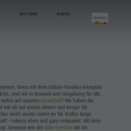
L
BETT+BIKE
SERVICE
Aktivitäten
Golf
enlernen. Denn mit dem Enduro-Paradies Kronplatz
Klettern
cke, sind wir in Bruneck und Umgebung für alle
stehst auf rasantes
Downhill
? Wir haben die
Paragleiten
rauf mit dir auf unsere Almen und Berge! Ob
Ballonfahren
cher wird’s weiter unten im Tal. Endlos lange
chaft – nahezu eben und ganz entspannt. Mit dem
Rafting & Canyoning
 top. Genauso wie der
Bike-Service
vor Ort.