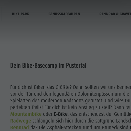
AUF ZWEI RÄDERN
AUF ZWEI RÄDERN
AUF ZWEI RÄDERN
BIKE PARK
GENUSSRADFAHREN
RENNRAD & GRAVE
LANEN & BUCHEN
STADT & HIGHLIGHTS
Dein Bike-Basecamp im Pustertal
NPROGRAMM
ANDERN
Für dich ist Biken das Größte? Dann sollten wir uns kenn
vor der Tür und den legendären Dolomitenpässen um die E
EMENWEGE
Spielarten des modernen Radsports gerüstet. Und wie! Du 
perfekten Trails! Für dich ist kein Anstieg zu steil? Dann 
BIKEN
Mountainbike
oder
E-Bike
, das entscheidest du. Gemütli
Radwege
schlängeln sich hier durch die sattgrüne Lands
Rennrad
da? Die Asphalt-Strecken rund um Bruneck sind