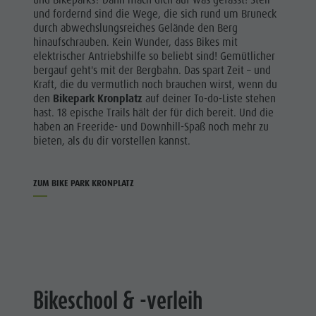
und Bikeparks? Dann mach dich auf was gefasst! Steil
und fordernd sind die Wege, die sich rund um Bruneck
durch abwechslungsreiches Gelände den Berg
hinaufschrauben. Kein Wunder, dass Bikes mit
elektrischer Antriebshilfe so beliebt sind! Gemütlicher
bergauf geht's mit der Bergbahn. Das spart Zeit – und
Kraft, die du vermutlich noch brauchen wirst, wenn du
den
Bikepark Kronplatz
auf deiner To-do-Liste stehen
hast. 18 epische Trails hält der für dich bereit. Und die
haben an Freeride- und Downhill-Spaß noch mehr zu
bieten, als du dir vorstellen kannst.
ZUM BIKE PARK KRONPLATZ
Bikeschool & -verleih