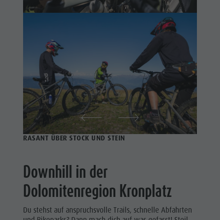
Schwimmen
Urlaub mit Hund
Reiten
Tourenübersicht
Pilze sammeln
Tennis
Kronplatz Doctor Service
Schwimmen
FAQ
Tourenübersicht
RASANT ÜBER STOCK UND STEIN
Downhill in der
Dolomitenregion Kronplatz
Du stehst auf anspruchsvolle Trails, schnelle Abfahrten