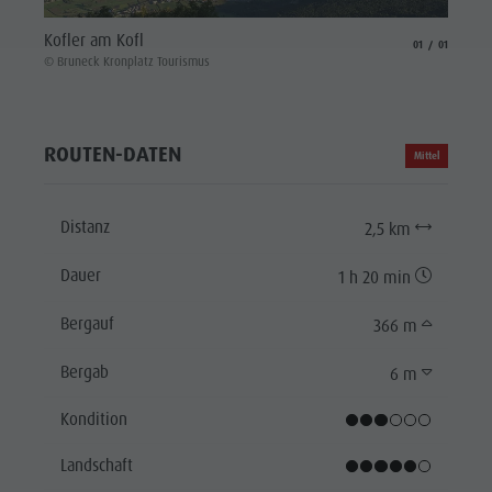
Kofler am Kofl
aria.slide_indicat
aria.slide_i
01
01
© Bruneck Kronplatz Tourismus
ROUTEN-DATEN
Mittel
Distanz
2,5 km
Dauer
1 h 20 min
Bergauf
366 m
Bergab
6 m
Kondition
Landschaft