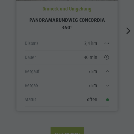
Bruneck und Umgebung
PANORAMARUNDWEG CONCORDIA
360°
Distanz
2,4 km
Dauer
40 min
Bergauf
75 m
Bergab
75 m
Status
offen