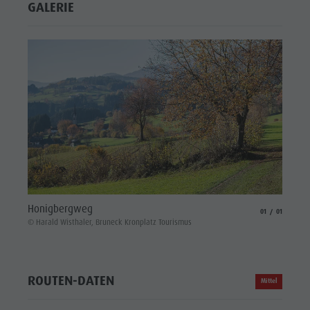
GALERIE
Honigbergweg
aria.slide_indicat
aria.slide_i
01
01
© Harald Wisthaler, Bruneck Kronplatz Tourismus
ROUTEN-DATEN
Mittel