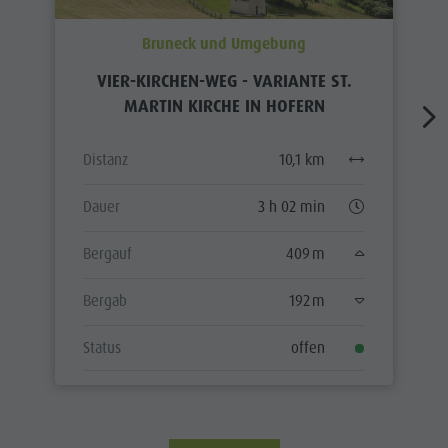
Bruneck und Umgebung
VIER-KIRCHEN-WEG - VARIANTE ST.
MARTIN KIRCHE IN HOFERN
Distanz
10,1 km
Dauer
3 h 02 min
Bergauf
409 m
Bergab
192 m
Status
offen