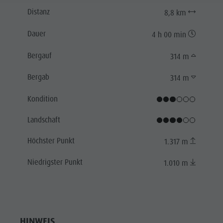
Distanz
8,8 km
Dauer
4 h 00 min
Bergauf
314 m
Bergab
314 m
Kondition
Landschaft
Höchster Punkt
1.317 m
Niedrigster Punkt
1.010 m
HINWEIS