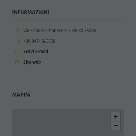
INFORMAZIONI
aria.location:
Via Schloss Schöneck 11 - 39030 Falzes
aria.phone:
+39 0474 565550
Scrivi e-mail
aria.website:
Sito web
MAPPA
+
−