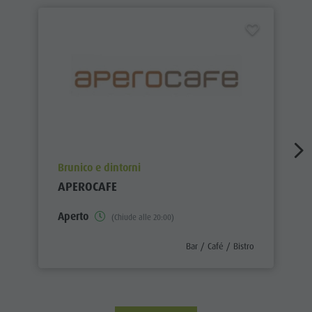
aria.poi_location_prefix
Brunico e dintorni
APEROCAFE
Aperto
(Chiude alle 20:00)
aria.poi_category_prefix
Bar / Café / Bistro