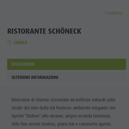
indietro
SCOPRI
ATTIVITÀ
PIANIFICA & PRENO
RISTORANTE SCHÖNECK
CHIUSO
Musei
Programma settimanale
Prenota vacanza
Brunico città
Scopri
Attrazioni
Escursioni
Offerte
Shopping
Località e dintorni
Sentieri tematici
Mobilità locale
Visite guidate
DESCRIZIONE
Tradizione e Artigianato
Bike
Kronplatz Guest Pass
Gastronomia
Tutti gli
ULTERIORI INFORMAZIONI
Highlight Events
Golf
Come arrivare
Highlight Events
eventi
Tutti gli eventi
Parapendio
Webcam
Must-sees
Benessere
Ristorante di charme circondato da bellezze naturali sulla
Benessere
Volo in mongolfiera
Meteo
Ritiri
Famiglia &
strade del sole della Val Pusteria: ambiente elegante con
Famiglia & bambini
Rafting & Canyoning
Contatto
bambini
tipiche “Stuben” alto atesine, ampia veranda luminosa
MUSEI
Guida A-Z
Arrampicare
Newsletter
stile fine secolo tirolese, piano bar e caminetto aperto,
Guida A-Z