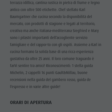
Cavalcare
Richiesta cataloghi
terrazza idillica, cantina rustica in pietra di fiume e legno
ATTRAZIONI
antico con oltre 500 etichette. Chef stellato Karl
Tennis
Imposta di soggiorno
LOCALITÀ E
Baumgartner che cucina secondo la disponibilità del
DINTORNI
Nuotare
Vacanza con il cane
mercato, con prodotti di stagione e legati al territorio,
Panoramica dei tour
Raccogliere funghi
TRADIZIONE E
creativa ma anche italiana-mediterrana Siegfried e Mary
ARTIGIANATO
Kronplatz Doctor Service
sono i pilastri importanti dell’accogliente servizio
HIGHLIGHT
FAQ
famigliare e del rappor-to con gli ospiti. Assieme a Karl in
EVENTS
cucina formano la solida base di una ricca esperienza
gustativa da oltre 25 anni. Il loro comune traguardo è
farVi sentire tra amici! Riconoscimenti: 1 stella guida
Michelin, 2 cappelli 16 punti Gault&Millau, buone
recensioni nella guida del gambero rosso, guida de
l’espresso e in varie altre guide!
ORARI DI APERTURA