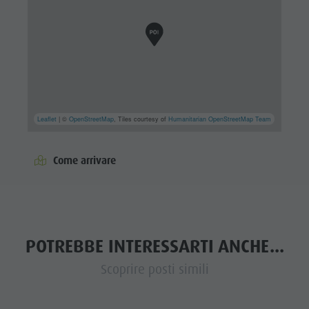
Leaflet
| ©
OpenStreetMap
, Tiles courtesy of
Humanitarian OpenStreetMap Team
Come arrivare
POTREBBE INTERESSARTI ANCHE...
Scoprire posti simili