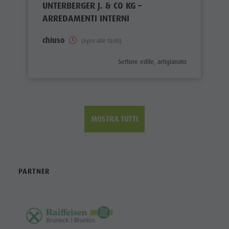
UNTERBERGER J. & CO KG –
ARREDAMENTI INTERNI
chiuso
(Apre alle 13:00)
aria.poi_category_prefix
Settore edile, artigianato
MOSTRA TUTTI
PARTNER