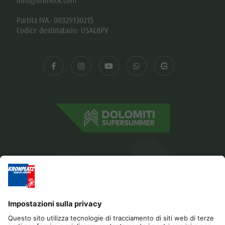
info@bruneck.com
Partita IVA: 00329130215
Codice destinatario: USAL8PV