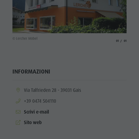
© Lercher Möbel
aria.slide_indicato
aria.slide_i
01
01
INFORMAZIONI
aria.location:
Via Talfrieden 28 - 39031 Gais
aria.phone:
+39 0474 504110
Scrivi e-mail
aria.website:
Sito web