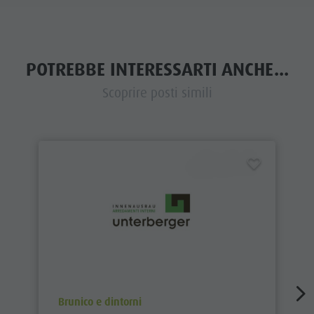
POTREBBE INTERESSARTI ANCHE...
Scoprire posti simili
aria.poi_location_prefix
Brunico e dintorni