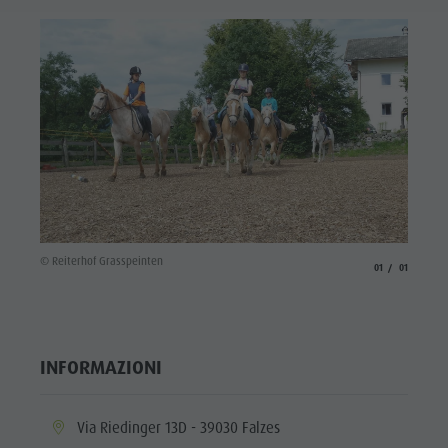
© Reiterhof Grasspeinten
aria.slide_indicato
aria.slide_i
01
01
INFORMAZIONI
aria.location:
Via Riedinger 13D - 39030 Falzes