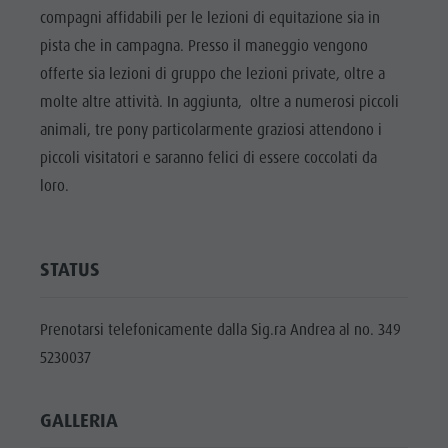
Cavalcare
Richiesta cataloghi
ATTRAZIONI
compagni affidabili per le lezioni di equitazione sia in
Tennis
Imposta di soggiorno
pista che in campagna. Presso il maneggio vengono
LOCALITÀ E
DINTORNI
offerte sia lezioni di gruppo che lezioni private, oltre a
Nuotare
Vacanza con il cane
molte altre attività. In aggiunta, oltre a numerosi piccoli
Panoramica dei tour
Raccogliere funghi
TRADIZIONE E
animali, tre pony particolarmente graziosi attendono i
ARTIGIANATO
Kronplatz Doctor Service
piccoli visitatori e saranno felici di essere coccolati da
HIGHLIGHT
FAQ
loro.
EVENTS
STATUS
Prenotarsi telefonicamente dalla Sig.ra Andrea al no. 349
5230037
GALLERIA