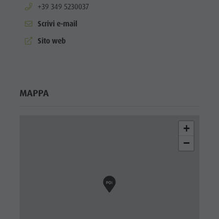
aria.phone:
+39 349 5230037
Scrivi e-mail
aria.website:
Sito web
MAPPA
+
−