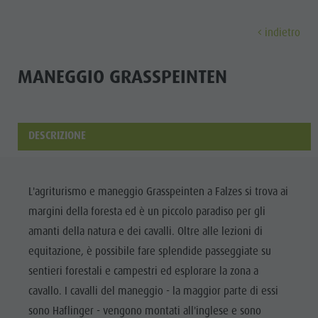
indietro
SCOPRI
ATTIVITÀ
PIANIFICA & PRENO
MANEGGIO GRASSPEINTEN
Musei
Programma settimanale
Prenota vacanza
Brunico città
Scopri
Attrazioni
Escursioni
Offerte
Shopping
DESCRIZIONE
Località e dintorni
Sentieri tematici
Mobilità locale
Visite guidate
Tradizione e Artigianato
Bike
Kronplatz Guest Pass
Gastronomia
Tutti gli
L'agriturismo e maneggio Grasspeinten a Falzes si trova ai
Highlight Events
Golf
Come arrivare
Highlight Events
margini della foresta ed è un piccolo paradiso per gli
eventi
Tutti gli eventi
Parapendio
Webcam
Must-sees
amanti della natura e dei cavalli. Oltre alle lezioni di
Benessere
Benessere
Volo in mongolfiera
Meteo
Ritiri
equitazione, è possibile fare splendide passeggiate su
Famiglia &
sentieri forestali e campestri ed esplorare la zona a
Famiglia & bambini
Rafting & Canyoning
Contatto
bambini
cavallo. I cavalli del maneggio - la maggior parte di essi
MUSEI
Guida A-Z
Arrampicare
Newsletter
Guida A-Z
sono Haflinger - vengono montati all'inglese e sono