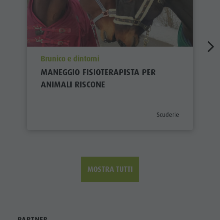
aria.poi_location_prefix
Brunico e dintorni
MANEGGIO FISIOTERAPISTA PER
ANIMALI RISCONE
aria.poi_category_prefix
Scuderie
MOSTRA TUTTI
PARTNER