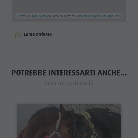
Leaflet
| ©
OpenStreetMap
, Tiles courtesy of
Humanitarian OpenStreetMap Team
Come arrivare
POTREBBE INTERESSARTI ANCHE...
Scoprire posti simili