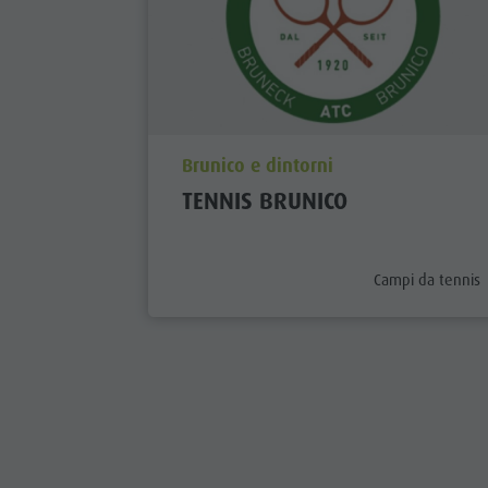
aria.poi_location_prefix
Brunico e dintorni
TENNIS BRUNICO
aria.poi_category
Campi da tennis