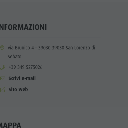
INFORMAZIONI
ia.location:
via Brunico 4 - 39030 39030 San Lorenzo di
Sebato
aria.phone:
+39 349 5275026
Scrivi e-mail
aria.website:
Sito web
MAPPA