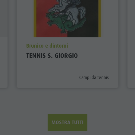
aria.poi_location_prefix
Brunico e dintorni
TENNIS S. GIORGIO
_prefix
aria.poi_category_prefix
Campi da tennis
MOSTRA TUTTI