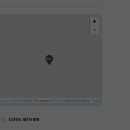
+
−
Leaflet
| ©
OpenStreetMap
, Tiles courtesy of
Humanitarian OpenStreetMap Team
Come arrivare
ck Kronplatz Tourismus
cator.prefix
_indicator.of