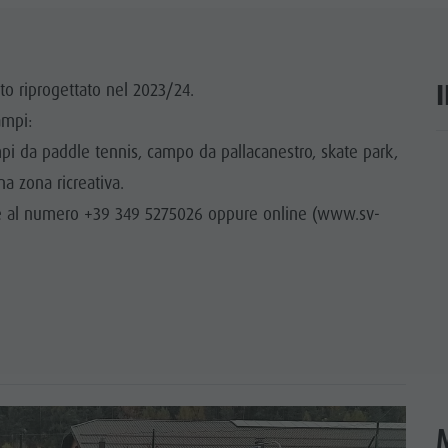
TTRAZIONI
TÀ E DINTORNI
ato riprogettato nel 2023/24.
ampi:
NE E ARTIGIANATO
pi da paddle tennis, campo da pallacanestro, skate park,
ar
LIGHT EVENTS
na zona ricreativa.
te al numero +39 349 5275026 oppure online (www.sv-