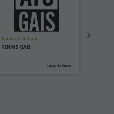
aria.poi_location_prefix
aria.poi_
Brunico e dintorni
Brunico e
TENNIS GAIS
TENNIS 
aria.poi_category_prefix
Campi da tennis