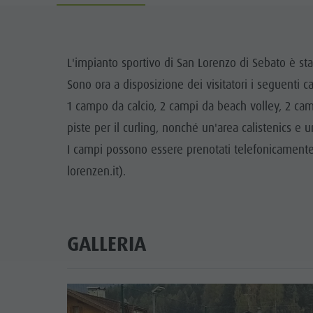
Guida A-Z
Arrampicare
Newsletter
A
Cavalcare
Richiesta cataloghi
LOCALI
L'impianto sportivo di San Lorenzo di Sebato è st
Tennis
Imposta di soggiorno
Sono ora a disposizione dei visitatori i seguenti c
TRADIZIO
Nuotare
Vacanza con il cane
1 campo da calcio, 2 campi da beach volley, 2 cam
HIGH
piste per il curling, nonché un'area calistenics e u
Panoramica dei tour
Raccogliere funghi
I campi possono essere prenotati telefonicamen
Kronplatz Doctor Service
lorenzen.it).
FAQ
GALLERIA