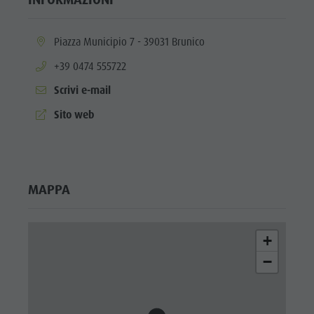
aria.location:
Piazza Municipio 7 - 39031 Brunico
aria.phone:
+39 0474 555722
Scrivi e-mail
aria.website:
Sito web
MAPPA
+
−