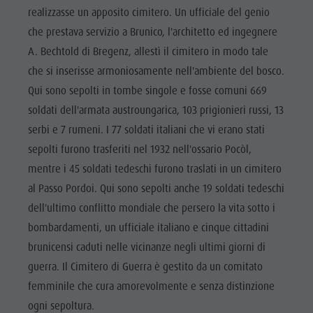
Cavalcare
Richiesta cataloghi
ATTRAZIONI
realizzasse un apposito cimitero. Un ufficiale del genio
Tennis
Imposta di soggiorno
che prestava servizio a Brunico, l'architetto ed ingegnere
LOCALITÀ E
DINTORNI
A. Bechtold di Bregenz, allestì il cimitero in modo tale
Nuotare
Vacanza con il cane
che si inserisse armoniosamente nell'ambiente del bosco.
Panoramica dei tour
Raccogliere funghi
TRADIZIONE E
Qui sono sepolti in tombe singole e fosse comuni 669
ARTIGIANATO
Kronplatz Doctor Service
soldati dell'armata austroungarica, 103 prigionieri russi, 13
HIGHLIGHT
FAQ
serbi e 7 rumeni. I 77 soldati italiani che vi erano stati
EVENTS
sepolti furono trasferiti nel 1932 nell'ossario Pocòl,
mentre i 45 soldati tedeschi furono traslati in un cimitero
al Passo Pordoi. Qui sono sepolti anche 19 soldati tedeschi
dell'ultimo conflitto mondiale che persero la vita sotto i
bombardamenti, un ufficiale italiano e cinque cittadini
brunicensi caduti nelle vicinanze negli ultimi giorni di
guerra. Il Cimitero di Guerra è gestito da un comitato
femminile che cura amorevolmente e senza distinzione
ogni sepoltura.