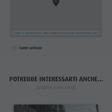
Leaflet
| ©
OpenStreetMap
, Tiles courtesy of
Humanitarian OpenStreetMap Team
Come arrivare
POTREBBE INTERESSARTI ANCHE...
Scoprire posti simili