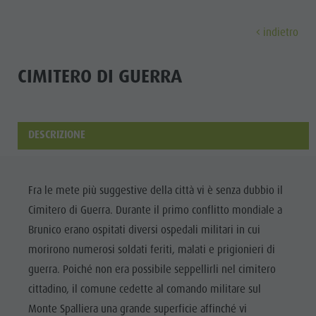
indietro
SCOPRI
ATTIVITÀ
PIANIFICA & PRENO
CIMITERO DI GUERRA
Musei
Programma settimanale
Prenota vacanza
Brunico città
Scopri
Attrazioni
Escursioni
Offerte
Shopping
DESCRIZIONE
Località e dintorni
Sentieri tematici
Mobilità locale
Visite guidate
Tradizione e Artigianato
Bike
Kronplatz Guest Pass
Gastronomia
Tutti gli
Fra le mete più suggestive della città vi è senza dubbio il
Highlight Events
Golf
Come arrivare
Highlight Events
Cimitero di Guerra. Durante il primo conflitto mondiale a
eventi
Tutti gli eventi
Parapendio
Webcam
Must-sees
Brunico erano ospitati diversi ospedali militari in cui
Benessere
Benessere
Volo in mongolfiera
Meteo
Ritiri
morirono numerosi soldati feriti, malati e prigionieri di
Famiglia &
guerra. Poiché non era possibile seppellirli nel cimitero
Famiglia & bambini
Rafting & Canyoning
Contatto
bambini
cittadino, il comune cedette al comando militare sul
MUSEI
Guida A-Z
Arrampicare
Newsletter
Guida A-Z
Monte Spalliera una grande superficie affinché vi