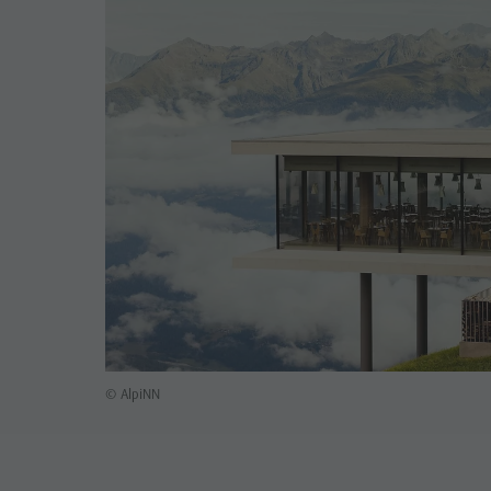
© AlpiNN