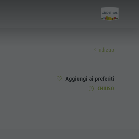
indietro
Scopri
Aggiungi ai preferiti
Tutti gli eventi
CHIUSO
Benessere
Famiglia & bambini
Guida A-Z