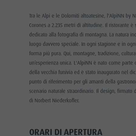
Guida A-Z
Arrampicare
Newsletter
A
Tra le Alpi e le Dolomiti altoatesine, l'AlpiNN by N
Cavalcare
Richiesta cataloghi
LOCALI
Corones a 2.235 metri di altitudine. Il ristorante 
Tennis
Imposta di soggiorno
dedicato alla fotografia di montagna. La natura 
TRADIZIO
luogo davvero speciale. In ogni stagione e in ogni
Nuotare
Vacanza con il cane
HIGH
forma più pura. Qui, montagne, tradizione, cultura
Panoramica dei tour
Raccogliere funghi
un’esperienza unica. L'AlpiNN è nato come parte di
Kronplatz Doctor Service
della vecchia funivia ed è stato inaugurato nel di
FAQ
punto di riferimento per gli amanti della gastron
scenario naturale straordinario. Il design, firmat
di Norbert Niederkofler.
ORARI DI APERTURA