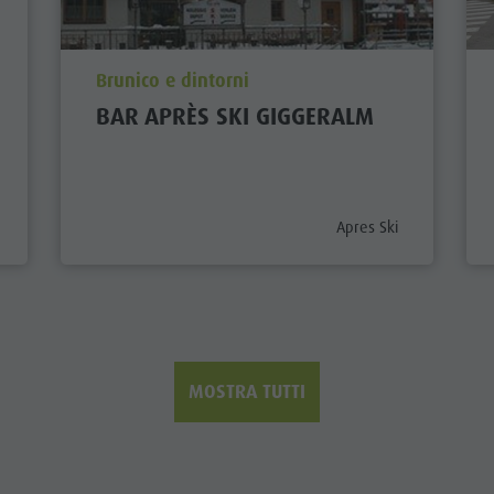
aria.poi_location_prefix
Brunico e dintorni
BAR APRÈS SKI GIGGERALM
prefix
aria.poi_category_prefi
Apres Ski
MOSTRA TUTTI