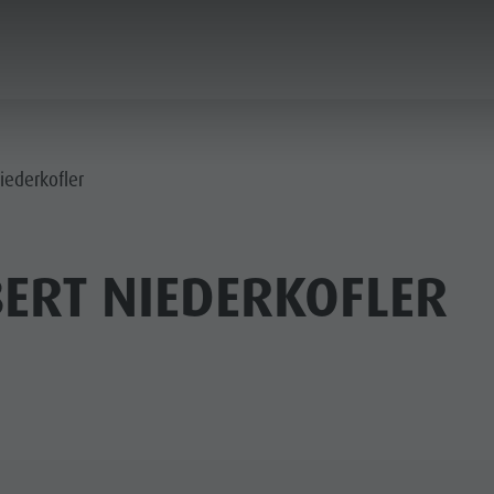
ICA & PRENOTA
CITTÀ & HIGHLIGHTS
iederkofler
ERT NIEDERKOFLER
MUSEI