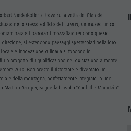
TTRAZIONI
orbert Niederkofler si trova sulla vetta del Plan de
TÀ E DINTORNI
è situato nello stesso edificio del LUMEN, un museo unico
incontaminata e i panorami mozzafiato rendono questo
NE E ARTIGIANATO
ar
 direzione, si estendono paesaggi spettacolari nella loro
LIGHT EVENTS
 locale e innovazione culinaria si fondono in
 un progetto di riqualificazione nell’ex stazione a monte
cembre 2018. Ben presto il ristorante è diventato un
omia e della montagna, perfettamente integrato in uno
o da Martino Gamper, segue la filosofia "Cook the Mountain"