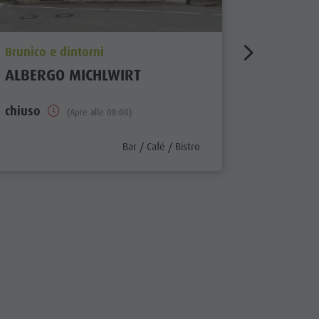
aria.poi_location_prefix
aria.poi_
Brunico e dintorni
Brunico e
ALBERGO MICHLWIRT
HOTEL 
chiuso
chiuso
(Apre alle 08:00)
x
aria.poi_category_prefix
Bar / Café / Bistro