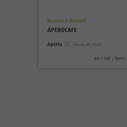
aria.poi_location_prefix
Brunico e dintorni
APEROCAFE
Aperto
(Chiude alle 20:00)
aria.poi_category_
Bar / Café / Bistro