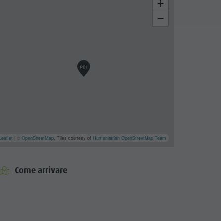
+
−
Leaflet
| ©
OpenStreetMap
, Tiles courtesy of
Humanitarian OpenStreetMap Team
Come arrivare