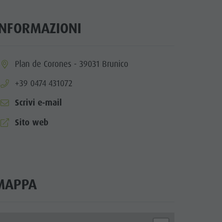
INFORMAZIONI
ia.location:
Plan de Corones - 39031 Brunico
aria.phone:
+39 0474 431072
Scrivi e-mail
aria.website:
Sito web
MAPPA