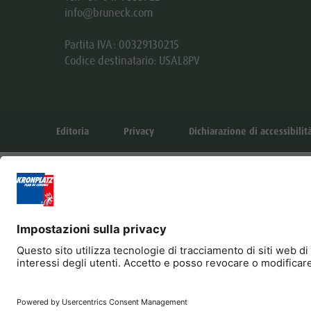
info@bruneck.com
Partita IVA: 00329130215
Codice destinatario: USAL8PV
Editoria
Privacy
Dichiarazione di accessibilit