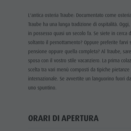
Guida A-Z
Arrampicare
Newsletter
A
L'antica osteria Traube: Documentato come osteria 
Cavalcare
Richiesta cataloghi
LOCALI
Traube ha una lunga tradizione di ospitalità. Oggi,
Tennis
Imposta di soggiorno
in possesso quasi un secolo fa. Se siete in cerca di
TRADIZIO
soltanto il pernottamento? Oppure preferite farvi 
Nuotare
Vacanza con il cane
HIGH
pensione oppure quella completa? Al Traube, sarete
Panoramica dei tour
Raccogliere funghi
sposa con il vostro stile vacanziero. La prima col
Kronplatz Doctor Service
scelta tra vari menù composti da tipiche pietanze tir
FAQ
internazionale. Se avvertite un languorino fuori dagl
uno spuntino.
ORARI DI APERTURA