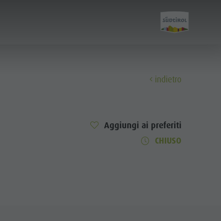
indietro
Scopri
Aggiungi ai preferiti
Tutti gli eventi
CHIUSO
Benessere
Famiglia & bambini
Guida A-Z