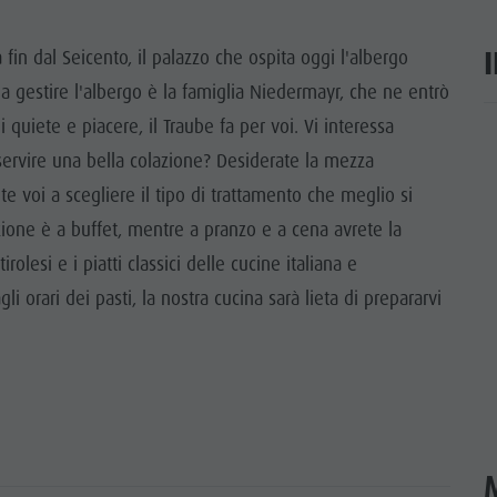
TTRAZIONI
fin dal Seicento, il palazzo che ospita oggi l'albergo
TÀ E DINTORNI
 a gestire l'albergo è la famiglia Niedermayr, che ne entrò
 quiete e piacere, il Traube fa per voi. Vi interessa
NE E ARTIGIANATO
ar
servire una bella colazione? Desiderate la mezza
LIGHT EVENTS
 voi a scegliere il tipo di trattamento che meglio si
azione è a buffet, mentre a pranzo e a cena avrete la
olesi e i piatti classici delle cucine italiana e
i orari dei pasti, la nostra cucina sarà lieta di prepararvi