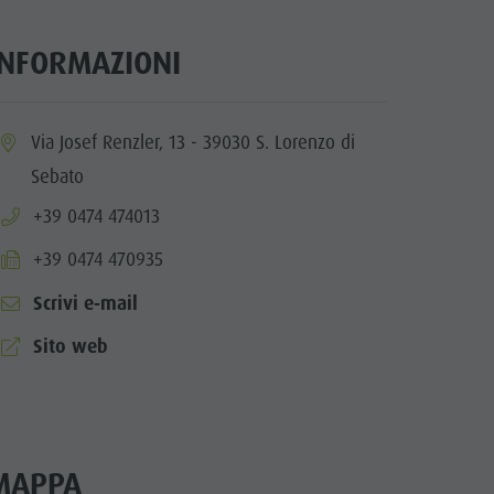
INFORMAZIONI
ia.location:
Via Josef Renzler, 13 - 39030 S. Lorenzo di
Sebato
aria.phone:
+39 0474 474013
aria.fax:
+39 0474 470935
Scrivi e-mail
aria.website:
Sito web
MAPPA