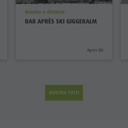
aria.poi_location_prefix
Brunico e dintorni
BAR APRÈS SKI GIGGERALM
prefix
aria.poi_category_prefi
Apres Ski
MOSTRA TUTTI