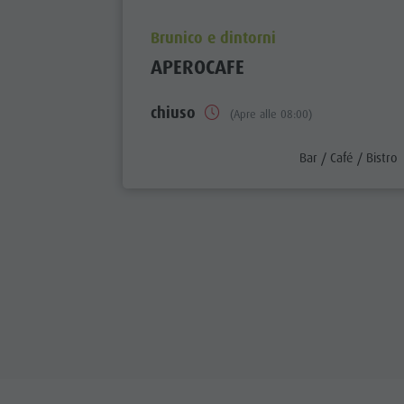
aria.poi_location_prefix
Brunico e dintorni
APEROCAFE
chiuso
(Apre alle 08:00)
aria.poi_category_
Bar / Café / Bistro