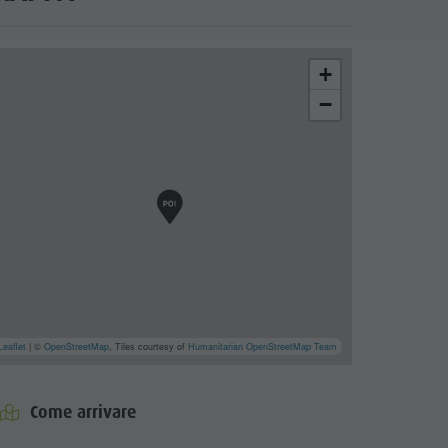
+
−
Leaflet
| ©
OpenStreetMap
, Tiles courtesy of
Humanitarian OpenStreetMap Team
Come arrivare