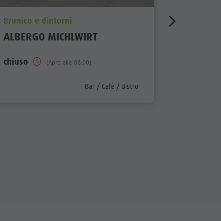
aria.poi_location_prefix
aria.poi_
Brunico e dintorni
Brunico e
ALBERGO MICHLWIRT
HOTEL 
chiuso
chiuso
(Apre alle 08:00)
x
aria.poi_category_prefix
Bar / Café / Bistro