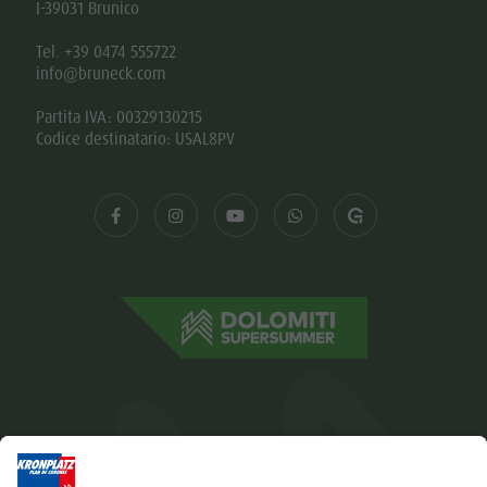
I-39031 Brunico
Tel. +39 0474 555722
info@bruneck.com
Partita IVA: 00329130215
Codice destinatario: USAL8PV