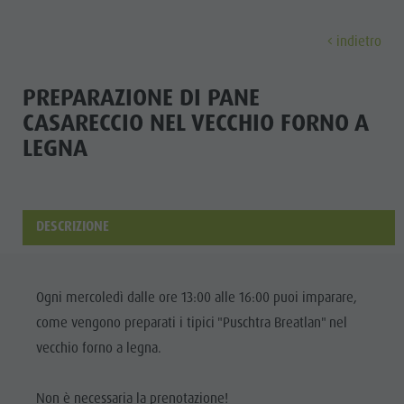
indietro
SCOPRI
ATTIVITÀ
PIANIFICA & PRENO
PREPARAZIONE DI PANE
CASARECCIO NEL VECCHIO FORNO A
Musei
Programma settimanale
Prenota vacanza
Brunico città
LEGNA
Scopri
Attrazioni
Escursioni
Offerte
Shopping
Località e dintorni
Sentieri tematici
Mobilità locale
Visite guidate
Tradizione e Artigianato
Bike
Kronplatz Guest Pass
Gastronomia
DESCRIZIONE
Tutti gli
Highlight Events
Golf
Come arrivare
Highlight Events
eventi
Tutti gli eventi
Parapendio
Webcam
Must-sees
Ogni mercoledì dalle ore 13:00 alle 16:00 puoi imparare,
Benessere
Benessere
Volo in mongolfiera
Meteo
Ritiri
come vengono preparati i tipici "Puschtra Breatlan" nel
Famiglia &
vecchio forno a legna.
Famiglia & bambini
Rafting & Canyoning
Contatto
bambini
MUSEI
Guida A-Z
Arrampicare
Newsletter
Guida A-Z
Non è necessaria la prenotazione!