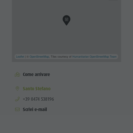
Leaflet
| ©
OpenStreetMap
, Tiles courtesy of
Humanitarian OpenStreetMap Team
Come arrivare
Santo Stefano
aria.phone:
+39 0474 538196
Scrivi e-mail