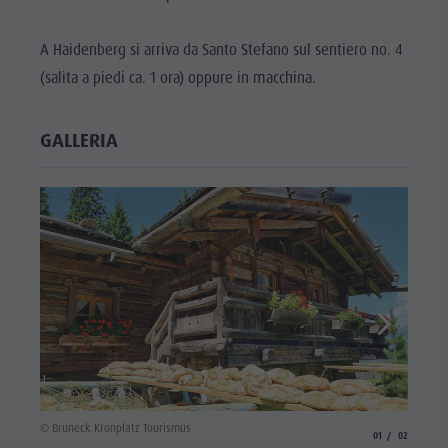
Cavalcare
Richiesta cataloghi
ATTRAZIONI
Tennis
Imposta di soggiorno
A Haidenberg si arriva da Santo Stefano sul sentiero no. 4
LOCALITÀ E
DINTORNI
Nuotare
Vacanza con il cane
(salita a piedi ca. 1 ora) oppure in macchina.
Panoramica dei tour
Raccogliere funghi
TRADIZIONE E
ARTIGIANATO
GALLERIA
Kronplatz Doctor Service
HIGHLIGHT
FAQ
EVENTS
© Brune
© Bruneck Kronplatz Tourismus
aria.slide_indicato
aria.slide_i
01
02