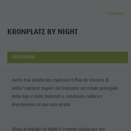
indietro
SCOPRI
ATTIVITÀ
PIANIFICA & PRENO
KRONPLATZ BY NIGHT
Musei
Programma settimanale
Prenota vacanza
Brunico città
Scopri
Attrazioni
Escursioni
Offerte
Shopping
DESCRIZIONE
Località e dintorni
Sentieri tematici
Mobilità locale
Visite guidate
Tradizione e Artigianato
Bike
Kronplatz Guest Pass
Gastronomia
Tutti gli
Avete mai desiderato esplorare il Plan de Corones di
Highlight Events
Golf
Come arrivare
Highlight Events
eventi
notte? Lasciarvi stupire dal tramonto sul crinale principale
Tutti gli eventi
Parapendio
Webcam
Must-sees
delle Alpi e delle Dolomiti e combinare cultura e
Benessere
Benessere
Volo in mongolfiera
Meteo
Ritiri
divertimento in una sola serata!
Famiglia &
Famiglia & bambini
Rafting & Canyoning
Contatto
bambini
MUSEI
Guida A-Z
Arrampicare
Newsletter
Guida A-Z
Allora Kronplatz by Night è l'evento giusto per voi!