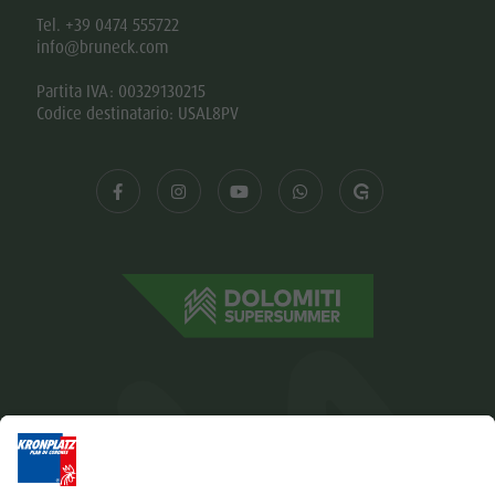
Tel. +39 0474 555722
info@bruneck.com
Partita IVA: 00329130215
Codice destinatario: USAL8PV