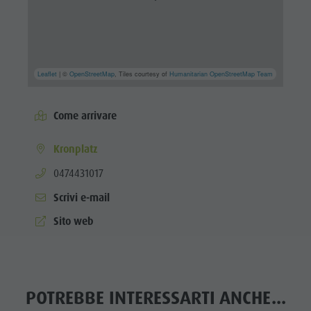
Leaflet
| ©
OpenStreetMap
, Tiles courtesy of
Humanitarian OpenStreetMap Team
Come arrivare
Kronplatz
aria.phone:
0474431017
Scrivi e-mail
Sito web
POTREBBE INTERESSARTI ANCHE...