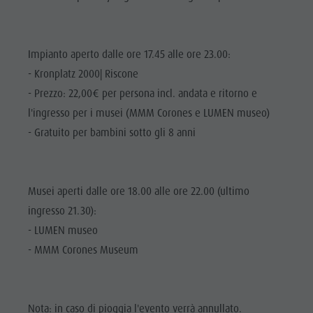
Cavalcare
Richiesta cataloghi
ATTRAZIONI
Tennis
Imposta di soggiorno
LOCALITÀ E
DINTORNI
Nuotare
Vacanza con il cane
Impianto aperto dalle ore 17.45 alle ore 23.00:
- Kronplatz 2000| Riscone
Panoramica dei tour
Raccogliere funghi
TRADIZIONE E
ARTIGIANATO
- Prezzo: 22,00€ per persona incl. andata e ritorno e
Kronplatz Doctor Service
l'ingresso per i musei (MMM Corones e LUMEN museo)
HIGHLIGHT
FAQ
- Gratuito per bambini sotto gli 8 anni
EVENTS
Musei aperti dalle ore 18.00 alle ore 22.00 (ultimo
ingresso 21.30):
- LUMEN museo
- MMM Corones Museum
Nota: in caso di pioggia l'evento verrà annullato.