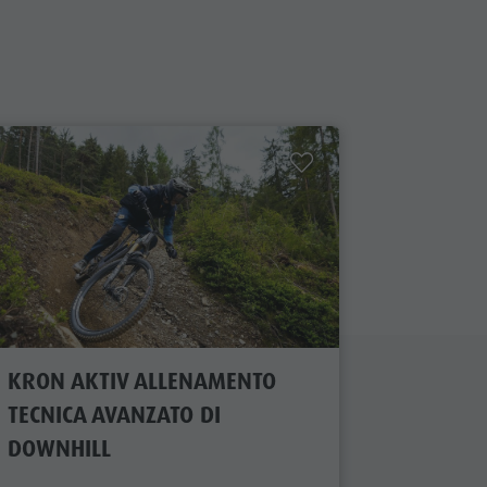
KRON AKTIV ALLENAMENTO
ESCURS
TECNICA AVANZATO DI
CON GIL
DOWNHILL
LAGO FI
MEZZO