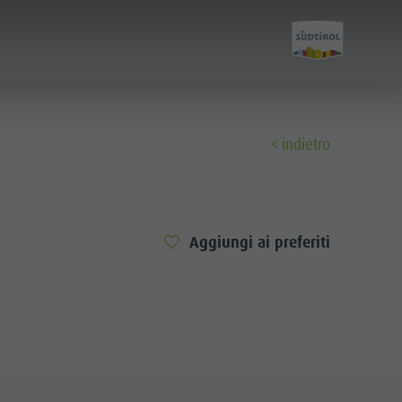
indietro
Scopri
Aggiungi ai preferiti
Tutti gli eventi
Benessere
Famiglia & bambini
Guida A-Z