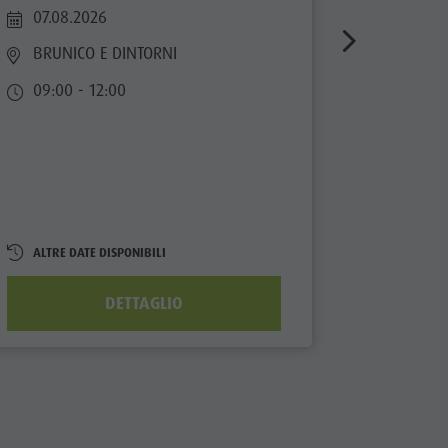
07.08.2026
07.08.
BRUNICO E DINTORNI
VALLE
09:00 - 12:00
di Sop
09:00 
BIGLIET
10 €
da
ALTRE D
ALTRE DATE DISPONIBILI
DETTAGLIO