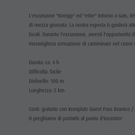
Guida A-Z
Arrampicare
Newsletter
A
L'escursione "Kneipp" ed "erbe" intorno a Gais, Ri
Cavalcare
Richiesta cataloghi
LOCALI
di mezza giornata. La nostra esperta ti guiderà att
Tennis
Imposta di soggiorno
locali. Durante l'escursione, avresti l'opportunità
TRADIZIO
meravigliosa sensazione di camminare nel cuore 
Nuotare
Vacanza con il cane
HIGH
Panoramica dei tour
Raccogliere funghi
Durata: ca. 4 h
Kronplatz Doctor Service
Difficoltà: facile
FAQ
Dislivello: 100 m
Lunghezza: 5 km
Costi: gratuito con Kronplatz Guest Pass Brunico 
ti preghiamo di portarlo al punto d'incontro!