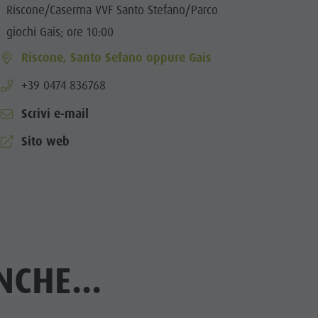
Riscone/Caserma VVF Santo Stefano/Parco
giochi Gais; ore 10:00
cator.prefix
_indicator.of
Riscone, Santo Sefano oppure Gais
aria.phone:
+39 0474 836768
Scrivi e-mail
Sito web
CHE...