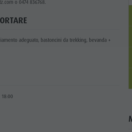
tz.com o 0474 836768.
PORTARE
liamento adeguato, bastoncini da trekking, bevanda +
 18:00