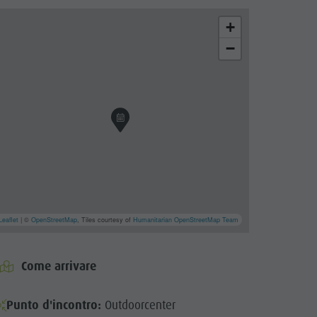
+
−
Leaflet
| ©
OpenStreetMap
, Tiles courtesy of
Humanitarian OpenStreetMap Team
Come arrivare
Punto d'incontro:
Outdoorcenter