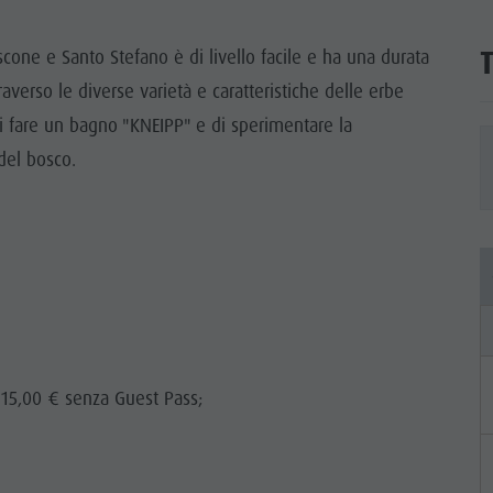
TTRAZIONI
scone e Santo Stefano è di livello facile e ha una durata
TÀ E DINTORNI
raverso le diverse varietà e caratteristiche delle erbe
 di fare un bagno "KNEIPP" e di sperimentare la
NE E ARTIGIANATO
del bosco.
LIGHT EVENTS
/ 15,00 € senza Guest Pass;