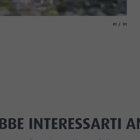
aria.slide_indi
aria.slide
01
01
BBE INTERESSARTI AN