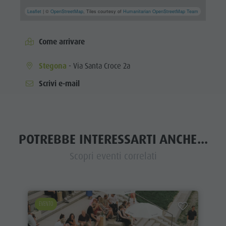
Leaflet
| ©
OpenStreetMap
, Tiles courtesy of
Humanitarian OpenStreetMap Team
Come arrivare
Stegona
- Via Santa Croce 2a
Scrivi e-mail
POTREBBE INTERESSARTI ANCHE...
Scopri eventi correlati
EVENTO