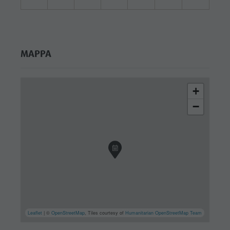
MAPPA
+
−
Leaflet
| ©
OpenStreetMap
, Tiles courtesy of
Humanitarian OpenStreetMap Team