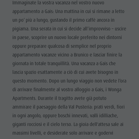
Immaginate la vostra vacanza nel vostro nuovo
appartamento a Gais: Una mattina in cui si rimane a letto
un po’ più a lungo, gustando il primo caffè ancora in
pigiama. Una serata in cui si decide all’improvviso – uscire
in paese, scoprire un nuovo locale preferito nei dintorni
oppure preparare qualcosa di semplice nel proprio
appartamento vacanze vicino a Brunico e lasciar finire la
giornata in totale tranquillità. Una vacanza a Gais che
lascia spazio esattamente a ciò di cui avete bisogno in
questo momento. Dopo un lungo viaggio non vedete l’ora
di arrivare finalmente al vostro alloggio a Gais, i Wonga
Apartments. Durante il tragitto avete già potuto
ammirare il paesaggio della Val Pusteria: prati verdi, fiori
in ogni angolo, oppure boschi innevati, valli idilliache,
giganti rocciosi e il cielo terso. La gioia dell'attesa sale ai
massimi livelli, e desiderate solo arrivare e godervi