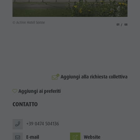
Cavalcare
Richiesta cataloghi
ATTRAZIONI
Tennis
Imposta di soggiorno
LOCALITÀ E
DINTORNI
© Active Hotel Sonne
Nuotare
Vacanza con il cane
aria.slide_indicato
aria.slide_i
01
08
Panoramica dei tour
Raccogliere funghi
TRADIZIONE E
ARTIGIANATO
Kronplatz Doctor Service
HIGHLIGHT
FAQ
EVENTS
Aggiungi alla richiesta collettiva
Aggiungi ai preferiti
CONTATTO
+39 0474 504136
E-mail
Website