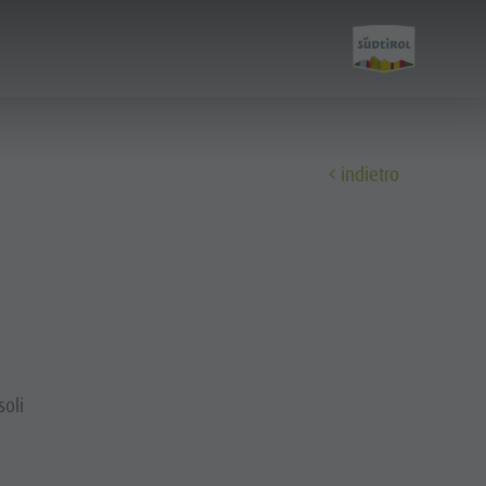
indietro
Scopri
Tutti gli eventi
Benessere
Famiglia & bambini
oli
Guida A-Z