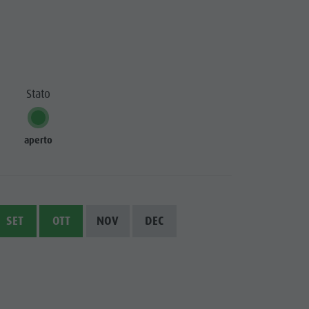
Stato
aperto
SET
OTT
NOV
DEC