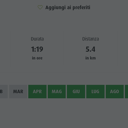
Aggiungi ai preferiti
TTRAZIONI
TÀ E DINTORNI
NE E ARTIGIANATO
Durata
Distanza
1:19
5.4
LIGHT EVENTS
in ore
in km
B
MAR
APR
MAG
GIU
LUG
AGO