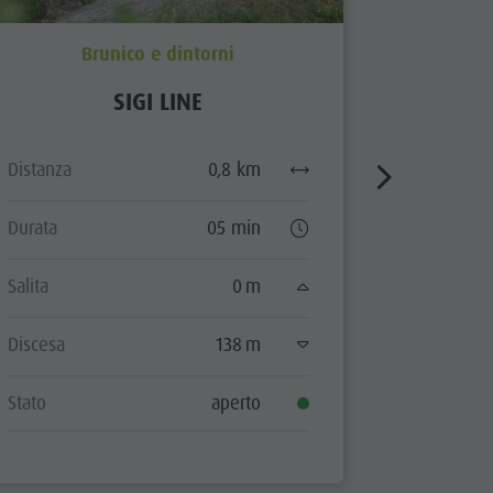
Brunico e dintorni
SIGI LINE
Distanza
0,8 km
Distanza
Durata
05 min
Durata
Salita
0 m
Salita
Discesa
138 m
Discesa
Stato
aperto
Stato