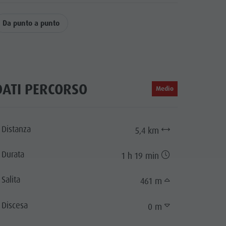
Da punto a punto
DATI PERCORSO
Medio
Distanza
5,4 km
Durata
1 h 19 min
Salita
461 m
Discesa
0 m