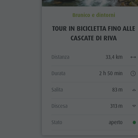
Brunico e dintorni
TOUR IN BICICLETTA FINO ALLE
CASCATE DI RIVA
Distanza
33,4 km
Durata
2 h 50 min
Salita
83 m
Discesa
313 m
Stato
aperto