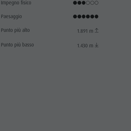
Impegno fisico
Paesaggio
Punto più alto
1.891 m
Punto più basso
1.430 m
cator.prefix
_indicator.of