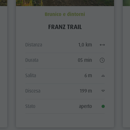
Brunico e dintorni
FRANZ TRAIL
Distanza
1,0 km
Durata
05 min
Salita
6 m
Discesa
199 m
Stato
aperto