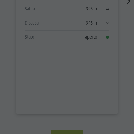
Salita
995 m
Discesa
995 m
Stato
aperto
TUTTI I TOUR
PARTNER