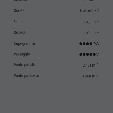
13,3 km
Durata
5 h 45 min
Salita
1.036 m
Discesa
1.036 m
Impegno fisico
Paesaggio
Punto più alto
2.451 m
Punto più basso
1.468 m