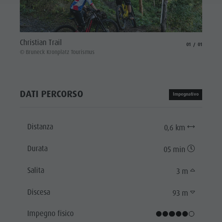
Christian Trail
aria.slide_indicat
aria.slide_i
01
01
© Bruneck Kronplatz Tourismus
DATI PERCORSO
Impegnativo
Distanza
0,6 km
Durata
05 min
Salita
3 m
Discesa
93 m
Impegno fisico