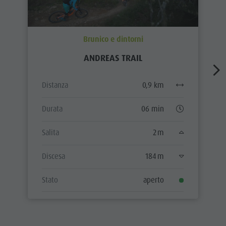
Brunico e dintorni
ANDREAS TRAIL
Distanza
0,9 km
Durata
06 min
Salita
2 m
Discesa
184 m
Stato
aperto