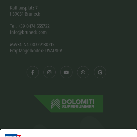
Rathausplatz 7
I-39031 Bruneck
Tel. +39 0474 555722
info@bruneck.com
MwSt. Nr. 00329130215
Empfängerkodex: USAL8PV