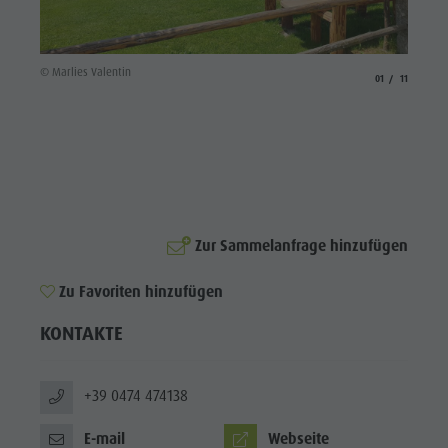
Reiten
Katalogservice
SEHENSWÜRDIGKEITEN
Tennis
Ortstaxe
ORTE &
UMGEBUNG
© Marlies Valentin
Schwimmen
Urlaub mit Hund
aria.slide_indicat
aria.slide_i
01
11
Tourenübersicht
Pilze sammeln
TRADITION &
HANDWERK
Kronplatz Doctor Service
HIGHLIGHT
FAQ
EVENTS
Zur Sammelanfrage hinzufügen
Zu Favoriten hinzufügen
KONTAKTE
+39 0474 474138
E-mail
Webseite