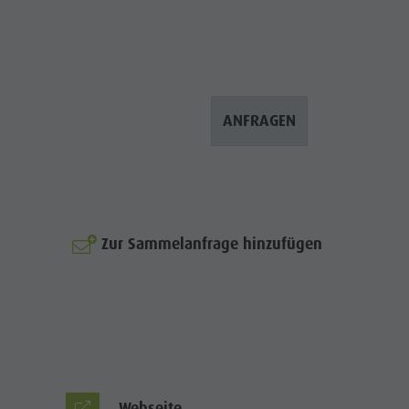
ANFRAGEN
© Purmontes | Private 
Zur Sammelanfrage hinzufügen
Webseite