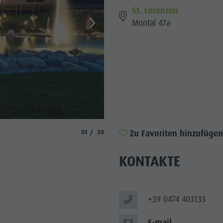
St. Lorenzen
WÜRDIGKEITEN
Montal 47a
 & UMGEBUNG
ON & HANDWERK
LIGHT EVENTS
© Purmontes | Private Luxury Chalet
aria.slide_indicator.prefix
aria.slide_indicator.of
Zu Favoriten hinzufügen
01
30
KONTAKTE
+39 0474 403133
E-mail