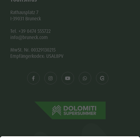
Rathausplatz 7
I-39031 Bruneck
Tel. +39 0474 555722
info@bruneck.com
MwSt. Nr. 00329130215
Empfängerkodex: USAL8PV