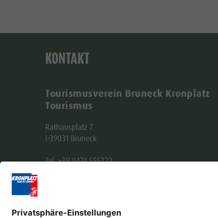
KONTAKT
Tourismusverein Bruneck Kronplatz
Tourismus
Rathausplatz 7
I-39031 Bruneck
Tel. +39 0474 555722
info@bruneck.com
MwSt. Nr. 00329130215
Empfängerkodex: USAL8PV