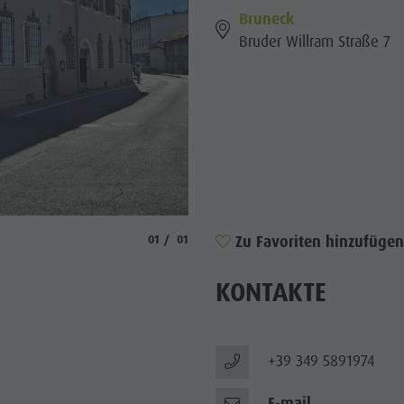
Bruneck
WÜRDIGKEITEN
Bruder Willram Straße 7
 & UMGEBUNG
ON & HANDWERK
LIGHT EVENTS
aria.slide_indicator.prefix
aria.slide_indicator.of
Zu Favoriten hinzufügen
01
01
KONTAKTE
+39 349 5891974
E-mail