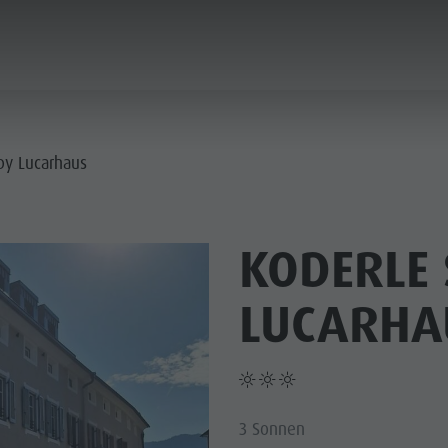
PLANEN & BUCHEN
STADT & HIGHLIGHTS
by Lucarhaus
KODERLE 
LUCARHA
3 Sonnen
MUSEEN