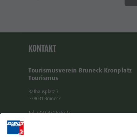
KONTAKT
Tourismusverein Bruneck Kronplatz
Tourismus
Rathausplatz 7
I-39031 Bruneck
Tel. +39 0474 555722
info@bruneck.com
MwSt. Nr. 00329130215