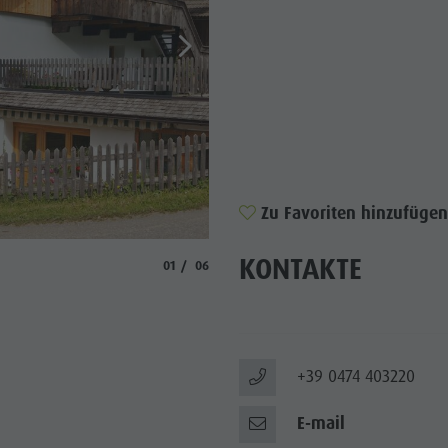
WÜRDIGKEITEN
 & UMGEBUNG
ON & HANDWERK
LIGHT EVENTS
Zu Favoriten hinzufügen
© Gschliererhof
KONTAKTE
aria.slide_indicator.prefix
aria.slide_indicator.of
01
06
+39 0474 403220
E-mail