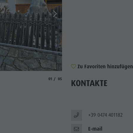
WÜRDIGKEITEN
 & UMGEBUNG
ON & HANDWERK
LIGHT EVENTS
Zu Favoriten hinzufügen
© Gasthof Schönblick
aria.slide_indicator.prefix
aria.slide_indicator.of
01
05
KONTAKTE
+39 0474 401182
E-mail