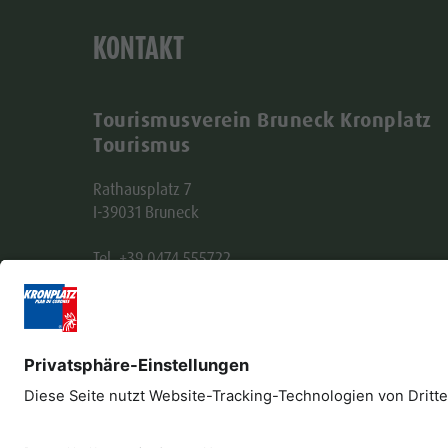
KONTAKT
Tourismusverein Bruneck Kronplatz
Tourismus
Rathausplatz 7
I-39031 Bruneck
Tel. +39 0474 555722
info@bruneck.com
MwSt. Nr. 00329130215
Empfängerkodex: USAL8PV