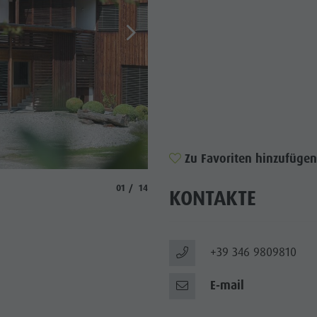
WÜRDIGKEITEN
 & UMGEBUNG
ON & HANDWERK
LIGHT EVENTS
Zu Favoriten hinzufügen
© Bachlerhof
aria.slide_indicator.prefix
aria.slide_indicator.of
01
14
KONTAKTE
+39 346 9809810
E-mail