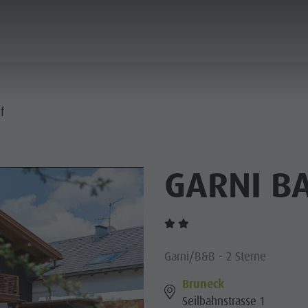
PLANEN & BUCHEN
STADT & HIGHLIGHTS
f
GARNI B
Garni/B&B - 2 Sterne
Bruneck
Seilbahnstrasse 1
MUSEEN