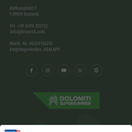
Rathausplatz 7
I-39031 Bruneck
Tel. +39 0474 555722
info@bruneck.com
MwSt. Nr. 00329130215
Empfängerkodex: USAL8PV