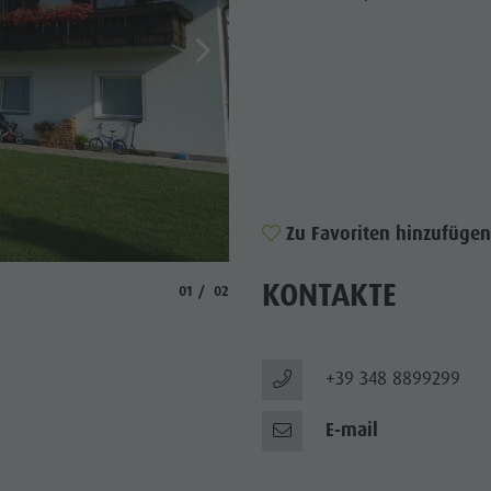
WÜRDIGKEITEN
 & UMGEBUNG
ON & HANDWERK
LIGHT EVENTS
Zu Favoriten hinzufügen
© Unterhuber
KONTAKTE
aria.slide_indicator.prefix
aria.slide_indicator.of
01
02
+39 348 8899299
E-mail