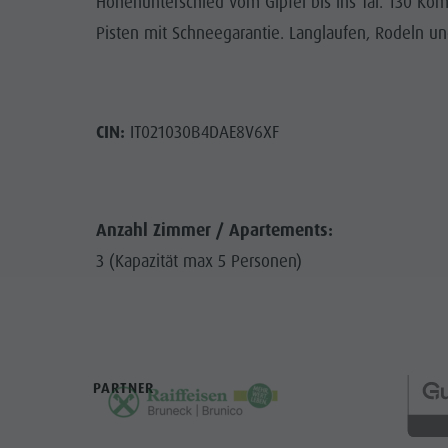
Höhenunterschied vom Gipfel bis ins Tal. 130 Ko
Pisten mit Schneegarantie. Langlaufen, Rodeln und
CIN:
IT021030B4DAE8V6XF
Anzahl Zimmer / Apartements:
3 (Kapazität max 5 Personen)
PARTNER