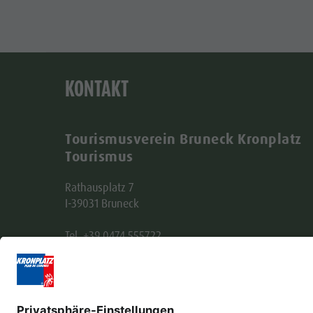
KONTAKT
Tourismusverein Bruneck Kronplatz
Tourismus
Rathausplatz 7
I-39031 Bruneck
Tel. +39 0474 555722
info@bruneck.com
MwSt. Nr. 00329130215
Empfängerkodex: USAL8PV