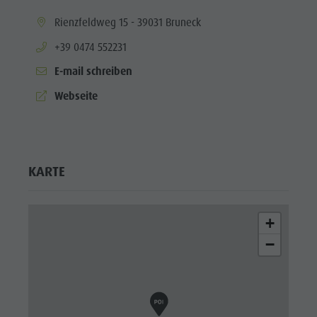
aria.location:
Rienzfeldweg 15 - 39031 Bruneck
aria.phone:
+39 0474 552231
E-mail schreiben
aria.website:
Webseite
KARTE
+
−