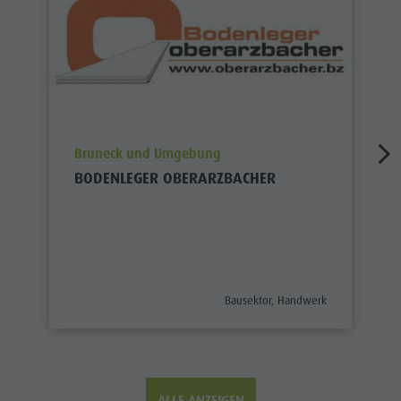
aria.poi_location_prefix
Bruneck und Umgebung
BODENLEGER OBERARZBACHER
aria.poi_category_prefix
Bausektor, Handwerk
ALLE ANZEIGEN