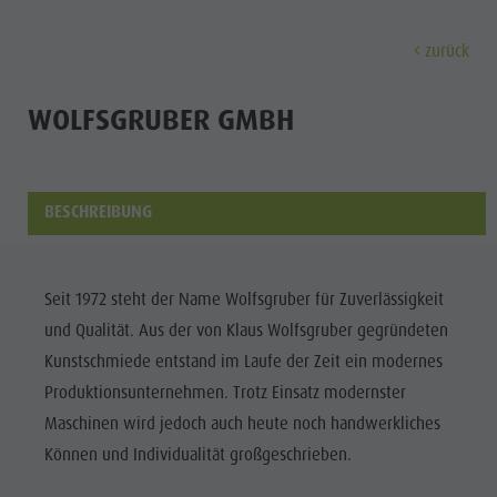
zurück
ENTDECKEN
AKTIVITÄTEN
PLANEN & 
WOLFSGRUBER GMBH
Museen
Wochenprogramm
Urlaub buchen
Bruneck Stadt
Entdec
Sehenswürdigkeiten
Wandern
Angebote
Shopping
BESCHREIBUNG
Orte & Umgebung
Themenwege
Mobilität vor Ort
Stadtführungen
Tradition & Handwerk
Biken
Kronplatz Guest Pass
Gastronomie
Alle Events
Seit 1972 steht der Name Wolfsgruber für Zuverlässigkeit
Highlight Events
Golf
Anreise
Highlight Events
und Qualität. Aus der von Klaus Wolfsgruber gegründeten
Wellness
Alle Events
Klettern
Webcams
Must-sees
Kunstschmiede entstand im Laufe der Zeit ein modernes
Familie &
Wellness
Paragleiten
Wetter
Trainingslager
Produktionsunternehmen. Trotz Einsatz modernster
Kinder
Maschinen wird jedoch auch heute noch handwerkliches
Familie & Kinder
Ballonfahren
Kontakt
Info A-Z
Können und Individualität großgeschrieben.
MUSEEN
Info A-Z
Rafting & Canyoning
Newsletter