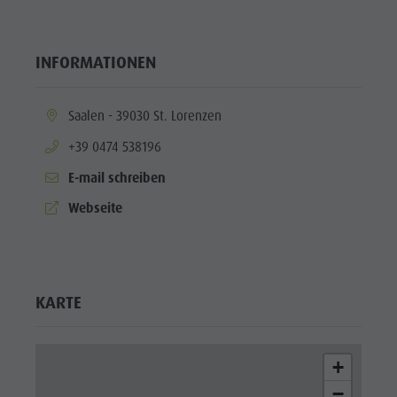
INFORMATIONEN
aria.location:
Saalen - 39030 St. Lorenzen
aria.phone:
+39 0474 538196
E-mail schreiben
aria.website:
Webseite
KARTE
+
−