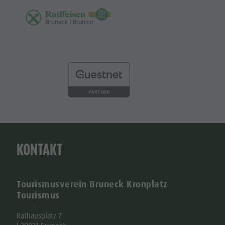
KONTAKT
Tourismusverein Bruneck Kronplatz
Tourismus
Rathausplatz 7
I-39031 Bruneck
Tel. +39 0474 555722
info@bruneck.com
MwSt. Nr. 00329130215
Empfängerkodex: USAL8PV