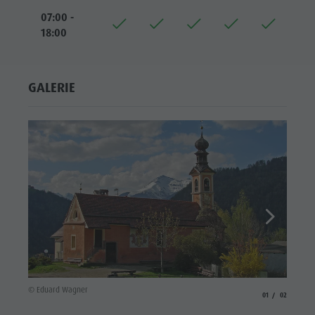
07:00 -
18:00
GALERIE
© Edua
© Eduard Wagner
aria.slide_indicato
aria.slide_i
01
02