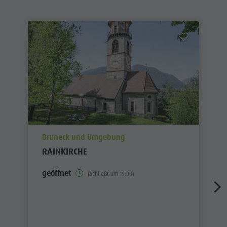
aria.poi_location_prefix
Bruneck und Umgebung
RAINKIRCHE
geöffnet
(Schließt um 19:00)
aria.poi_category_prefix
Kirchen, Kapellen, Religiöse Zentren