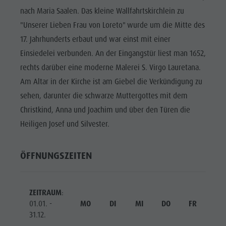
Reiten
Katalogservice
SEHENSWÜRDIGKEITEN
nach Maria Saalen. Das kleine Wallfahrtskirchlein zu
Tennis
Ortstaxe
"Unserer Lieben Frau von Loreto" wurde um die Mitte des
ORTE &
UMGEBUNG
Schwimmen
Urlaub mit Hund
17. Jahrhunderts erbaut und war einst mit einer
Einsiedelei verbunden. An der Eingangstür liest man 1652,
Tourenübersicht
Pilze sammeln
TRADITION &
HANDWERK
rechts darüber eine moderne Malerei S. Virgo Lauretana.
Kronplatz Doctor Service
Am Altar in der Kirche ist am Giebel die Verkündigung zu
HIGHLIGHT
FAQ
sehen, darunter die schwarze Muttergottes mit dem
EVENTS
Christkind, Anna und Joachim und über den Türen die
Heiligen Josef und Silvester.
ÖFFNUNGSZEITEN
ZEITRAUM
:
01.01. -
MO
DI
MI
DO
FR
SA
31.12.