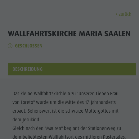
zurück
ENTDECKEN
AKTIVITÄTEN
PLANEN & 
WALLFAHRTSKIRCHE MARIA SAALEN
GESCHLOSSEN
Museen
Wochenprogramm
Urlaub buchen
Bruneck Stadt
Entdec
Sehenswürdigkeiten
Wandern
Angebote
Shopping
Orte & Umgebung
Themenwege
Mobilität vor Ort
Stadtführungen
BESCHREIBUNG
Tradition & Handwerk
Biken
Kronplatz Guest Pass
Gastronomie
Alle Events
Highlight Events
Golf
Anreise
Highlight Events
Wellness
Das kleine Wallfahrtskirchlein zu "Unseren Lieben Frau
Alle Events
Klettern
Webcams
Must-sees
von Loreto" wurde um die Mitte des 17. Jahrhunderts
Familie &
Wellness
Paragleiten
Wetter
Trainingslager
erbaut. Sehenswert ist die schwarze Muttergottes mit
Kinder
dem Jesukind.
Familie & Kinder
Ballonfahren
Kontakt
Info A-Z
Gleich nach den "Mauren" beginnt der Stationenweg zu
MUSEEN
Info A-Z
Rafting & Canyoning
Newsletter
dem beliebtesten Wallfahrtsort des mittleren Pustertales,