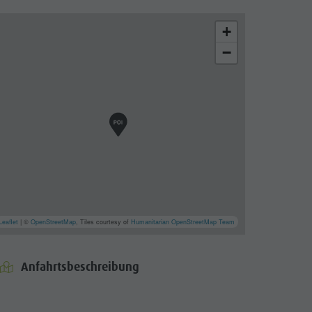
+
−
Leaflet
| ©
OpenStreetMap
, Tiles courtesy of
Humanitarian OpenStreetMap Team
Anfahrtsbeschreibung