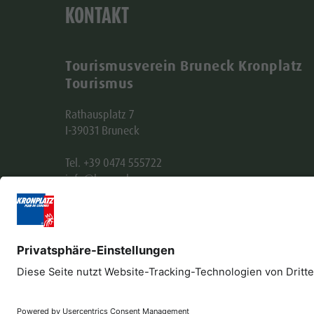
KONTAKT
Tourismusverein Bruneck Kronplatz
Tourismus
Rathausplatz 7
I-39031 Bruneck
Tel. +39 0474 555722
info@bruneck.com
MwSt. Nr. 00329130215
Empfängerkodex: USAL8PV
Impressum
Datenschutz
Barrierefreiheitser