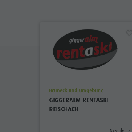
aria.poi_location_prefix
Bruneck und Umgebung
GIGGERALM RENTASKI
REISCHACH
aria.poi_cat
Skiverleihe