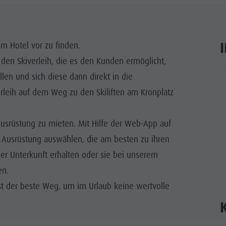
WÜRDIGKEITEN
 & UMGEBUNG
em Hotel vor zu finden.
r den Skiverleih, die es den Kunden ermöglicht,
ON & HANDWERK
llen und sich diese dann direkt in die
ar
LIGHT EVENTS
Verleih auf dem Weg zu den Skiliften am Kronplatz
Ausrüstung zu mieten. Mit Hilfe der Web-App auf
 Ausrüstung auswählen, die am besten zu ihren
der Unterkunft erhalten oder sie bei unserem
en.
ist der beste Weg, um im Urlaub keine wertvolle