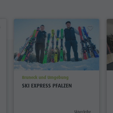
aria.poi_location_prefix
Bruneck und Umgebung
SKI EXPRESS PFALZEN
egory_prefix
aria.poi_category_prefix
Skiverleihe