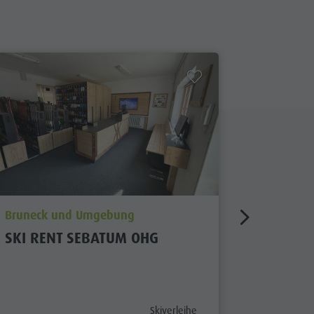
aria.poi_location_prefix
aria.poi_
Bruneck und Umgebung
Bruneck
SKI RENT SEBATUM OHG
SKIVER
aria.poi_category_prefix
Skiverleihe