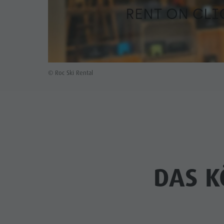
© Roc Ski Rental
DAS K