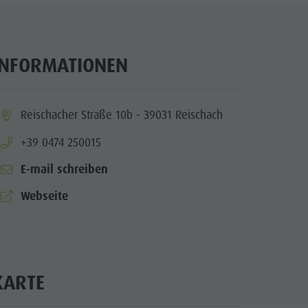
INFORMATIONEN
ia.location:
Reischacher Straße 10b - 39031 Reischach
aria.phone:
+39 0474 250015
E-mail schreiben
aria.website:
Webseite
KARTE