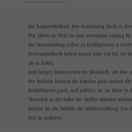
Info A-Z
Rafting & Canyoning
Newsletter
SEHENS
Reiten
Katalogservice
ORTE
Die Bequemlichkeit, Ihre Ausrüstung direkt in Ihr
Tennis
Ortstaxe
ROC (Rent on Click) ist eine innovative Lösung fü
TRADITI
Schwimmen
Urlaub mit Hund
die Skiausrüstung online zu konfigurieren & beste
HIGH
Ferienunterkunft liefern lassen oder vor Ort, im 
Tourenübersicht
Pilze sammeln
ab zu holen.
Kronplatz Doctor Service
Kein langes Warten mehr im Skiverleih, um Ihre 
FAQ
der Website können die Kunden ganz einfach die
Bedürfnissen passt, und wählen, ob sie diese in 
Skiverleih in der Nähe der Skilifte abholen möcht
Nutzen Sie die Vorteile der Hotelzustellung! Das 
Zeit zu verlieren.