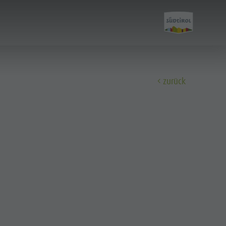
zurück
Entdecken
Alle Events
Wellness
Familie & Kinder
Info A-Z