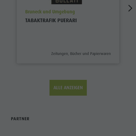
aria.poi_location_prefix
Bruneck und Umgebung
TABAKTRAFIK PUERARI
aria.poi_category_prefix
Zeitungen, Bücher und Papierwaren
ALLE ANZEIGEN
PARTNER