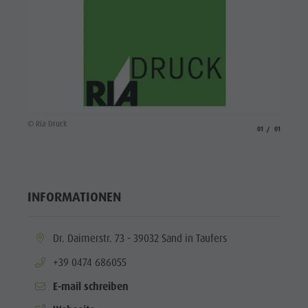
© Ria Druck
aria.slide_indicato
aria.slide_i
01
01
INFORMATIONEN
aria.location:
Dr. Daimerstr. 73 - 39032 Sand in Taufers
aria.phone:
+39 0474 686055
E-mail schreiben