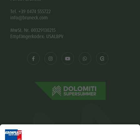
Tel. +39 0474 555722
info@bruneck.com
MwSt. Nr. 00329130215
Empfängerkodex: USAL8PV