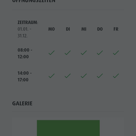
ÖFFNUNGSZEITEN
Reiten
Katalogservice
SEHENSWÜRDIGKEITEN
Tennis
Ortstaxe
ORTE &
UMGEBUNG
ZEITRAUM
:
Schwimmen
Urlaub mit Hund
01.01. -
MO
DI
MI
DO
FR
SA
Tourenübersicht
Pilze sammeln
TRADITION &
31.12.
HANDWERK
Kronplatz Doctor Service
08:00 -
HIGHLIGHT
FAQ
12:00
EVENTS
14:00 -
17:00
GALERIE