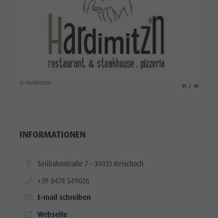
© Hardimitzn
aria.slide_indicato
aria.slide_i
01
01
INFORMATIONEN
aria.location:
Seilbahnstraße 7 - 39031 Reischach
aria.phone:
+39 0474 549026
E-mail schreiben
aria.website:
Webseite