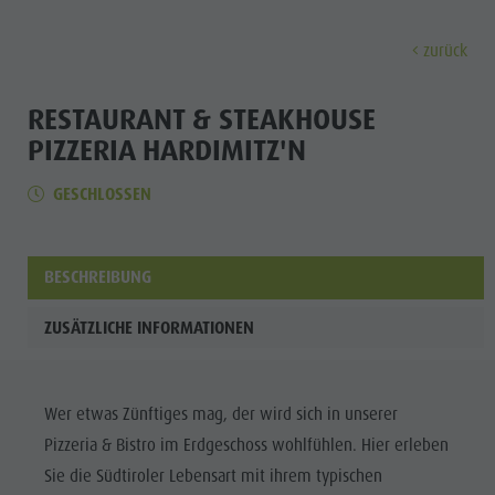
zurück
ENTDECKEN
AKTIVITÄTEN
PLANEN & 
RESTAURANT & STEAKHOUSE
PIZZERIA HARDIMITZ'N
Museen
Wochenprogramm
Urlaub buchen
Bruneck Stadt
Entdec
GESCHLOSSEN
Sehenswürdigkeiten
Wandern
Angebote
Shopping
Orte & Umgebung
Themenwege
Mobilität vor Ort
Stadtführungen
BESCHREIBUNG
Tradition & Handwerk
Biken
Kronplatz Guest Pass
Gastronomie
Alle Events
Highlight Events
Golf
Anreise
Highlight Events
ZUSÄTZLICHE INFORMATIONEN
Wellness
Alle Events
Klettern
Webcams
Must-sees
Familie &
Wellness
Paragleiten
Wetter
Trainingslager
Kinder
Wer etwas Zünftiges mag, der wird sich in unserer
Familie & Kinder
Ballonfahren
Kontakt
Info A-Z
Pizzeria & Bistro im Erdgeschoss wohlfühlen. Hier erleben
MUSEEN
Info A-Z
Rafting & Canyoning
Newsletter
Sie die Südtiroler Lebensart mit ihrem typischen