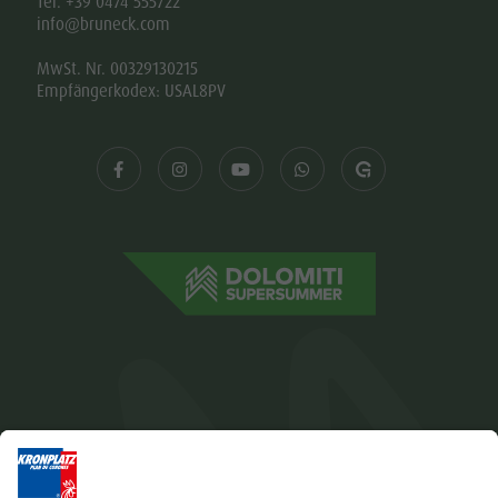
Tel. +39 0474 555722
info@bruneck.com
MwSt. Nr. 00329130215
Empfängerkodex: USAL8PV