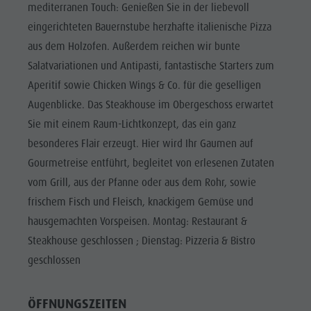
Reiten
Katalogservice
mediterranen Touch: Genießen Sie in der liebevoll
SEHENSWÜRDIGKEITEN
eingerichteten Bauernstube herzhafte italienische Pizza
Tennis
Ortstaxe
ORTE &
aus dem Holzofen. Außerdem reichen wir bunte
UMGEBUNG
Schwimmen
Urlaub mit Hund
Salatvariationen und Antipasti, fantastische Starters zum
Tourenübersicht
Pilze sammeln
TRADITION &
Aperitif sowie Chicken Wings & Co. für die geselligen
HANDWERK
Kronplatz Doctor Service
Augenblicke. Das Steakhouse im Obergeschoss erwartet
HIGHLIGHT
FAQ
Sie mit einem Raum-Lichtkonzept, das ein ganz
EVENTS
besonderes Flair erzeugt. Hier wird Ihr Gaumen auf
Gourmetreise entführt, begleitet von erlesenen Zutaten
vom Grill, aus der Pfanne oder aus dem Rohr, sowie
frischem Fisch und Fleisch, knackigem Gemüse und
hausgemachten Vorspeisen. Montag: Restaurant &
Steakhouse geschlossen ; Dienstag: Pizzeria & Bistro
geschlossen
ÖFFNUNGSZEITEN