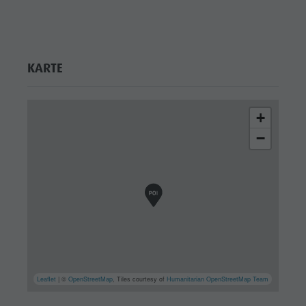
KARTE
+
−
Leaflet
| ©
OpenStreetMap
, Tiles courtesy of
Humanitarian OpenStreetMap Team