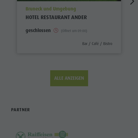
aria.poi_location_prefix
Bruneck und Umgebung
HOTEL RESTAURANT ANDER
geschlossen
(Öffnet um 09:00)
aria.poi_category_prefix
Bar / Café / Bistro
ALLE ANZEIGEN
PARTNER