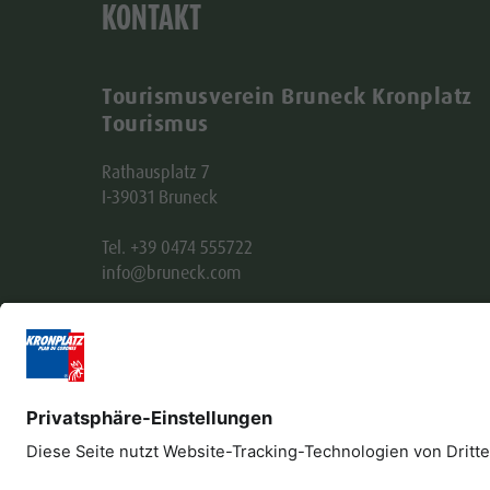
KONTAKT
Tourismusverein Bruneck Kronplatz
Tourismus
Rathausplatz 7
I-39031 Bruneck
Tel. +39 0474 555722
info@bruneck.com
MwSt. Nr. 00329130215
Empfängerkodex: USAL8PV
Impressum
Datenschutz
Barrierefreiheitser