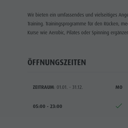
Info A-Z
Rafting & Canyoning
Newsletter
SEHENS
Wir bieten ein umfassendes und vielseitiges Angeb
Reiten
Katalogservice
ORTE
Training. Trainingsprogramme für den Rücken, medi
Tennis
Ortstaxe
Kurse wie Aerobic, Pilates oder Spinning ergänze
TRADITI
Schwimmen
Urlaub mit Hund
HIGH
Tourenübersicht
Pilze sammeln
ÖFFNUNGSZEITEN
Kronplatz Doctor Service
FAQ
ZEITRAUM
: 01.01. - 31.12.
MO
05:00 - 23:00