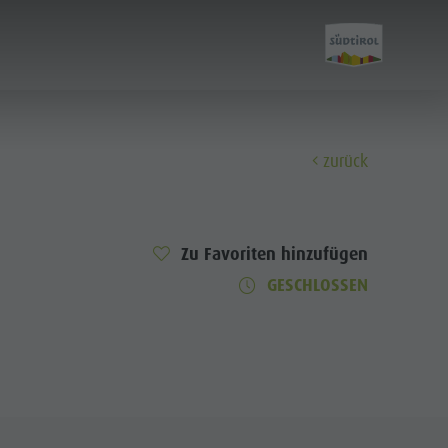
zurück
Entdecken
Zu Favoriten hinzufügen
Alle Events
GESCHLOSSEN
Wellness
Familie & Kinder
Info A-Z