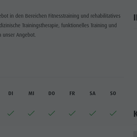
WÜRDIGKEITEN
ot in den Bereichen Fitnesstraining und rehabilitatives
 & UMGEBUNG
zinische Trainingstherapie, funktionelles Training und
n unser Angebot.
ON & HANDWERK
ar
LIGHT EVENTS
DI
MI
DO
FR
SA
SO