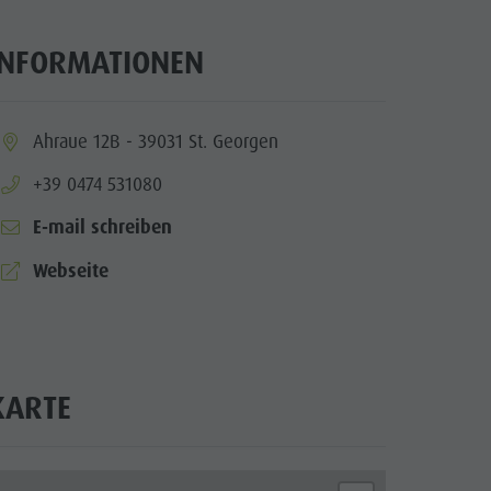
INFORMATIONEN
ia.location:
Ahraue 12B - 39031 St. Georgen
aria.phone:
+39 0474 531080
E-mail schreiben
aria.website:
Webseite
KARTE