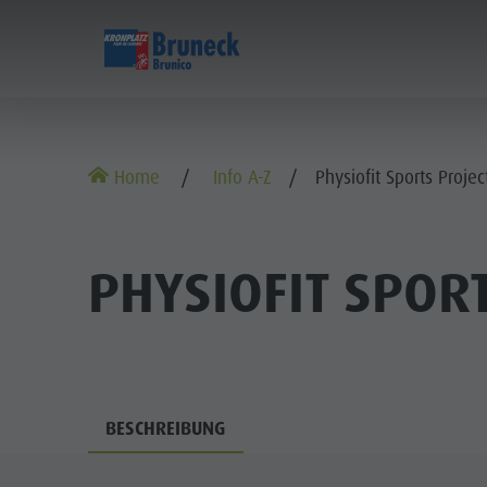
ENTDECKEN
AKTIVITÄTEN
Museen
Wochenprogramm
Urlaub buchen
Bruneck Stadt
Home
Info A-Z
Physiofit Sports Projec
Sehenswürdigkeiten
Wandern
Angebote
Shopping
Orte & Umgebung
Themenwege
Mobilität vor Ort
Stadtführungen
PHYSIOFIT SPOR
Tradition & Handwerk
Biken
Kronplatz Guest Pass
Gastronomie
Highlight Events
Golf
Anreise
Highlight Events
Alle Events
Klettern
Webcams
Must-sees
BESCHREIBUNG
Wellness
Paragleiten
Wetter
Trainingslager
Familie & Kinder
Ballonfahren
Kontakt