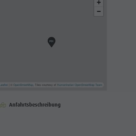
+
−
Leaflet
| ©
OpenStreetMap
, Tiles courtesy of
Humanitarian OpenStreetMap Team
Anfahrtsbeschreibung