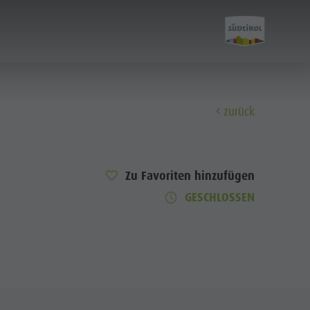
zurück
Entdecken
Zu Favoriten hinzufügen
Alle Events
GESCHLOSSEN
Wellness
Familie & Kinder
Info A-Z