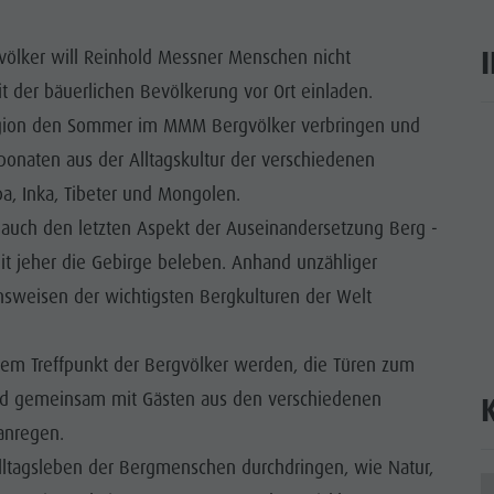
WÜRDIGKEITEN
völker will Reinhold Messner Menschen nicht
 & UMGEBUNG
t der bäuerlichen Bevölkerung vor Ort einladen.
region den Sommer im MMM Bergvölker verbringen und
ON & HANDWERK
ar
ponaten aus der Alltagskultur der verschiedenen
LIGHT EVENTS
a, Inka, Tibeter und Mongolen.
auch den letzten Aspekt der Auseinandersetzung Berg -
it jeher die Gebirge beleben. Anhand unzähliger
nsweisen der wichtigsten Bergkulturen der Welt
inem Treffpunkt der Bergvölker werden, die Türen zum
nd gemeinsam mit Gästen aus den verschiedenen
anregen.
lltagsleben der Bergmenschen durchdringen, wie Natur,