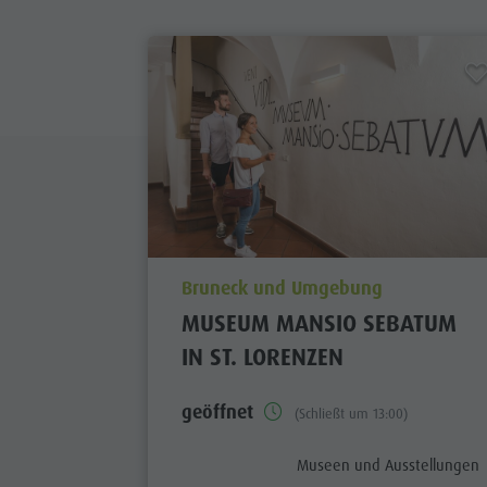
aria.poi_location_prefix
Bruneck und Umgebung
MUSEUM MANSIO SEBATUM
IN ST. LORENZEN
geöffnet
(Schließt um 13:00)
aria.poi_category_prefix
Museen und Ausstellungen