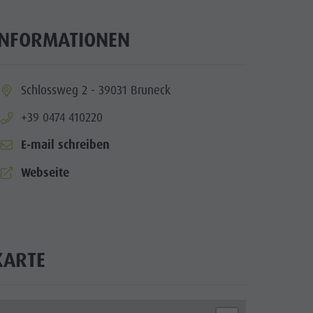
INFORMATIONEN
ia.location:
Schlossweg 2 - 39031 Bruneck
aria.phone:
+39 0474 410220
E-mail schreiben
aria.website:
Webseite
KARTE