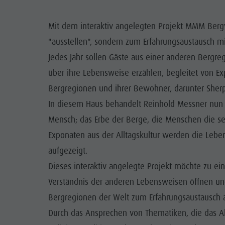
Info A-Z
Rafting & Canyoning
Newsletter
SEHENS
Mit dem interaktiv angelegten Projekt MMM Berg
Reiten
Katalogservice
ORTE
"ausstellen", sondern zum Erfahrungsaustausch mi
Tennis
Ortstaxe
Jedes Jahr sollen Gäste aus einer anderen Berg
TRADITI
über ihre Lebensweise erzählen, begleitet von Ex
Schwimmen
Urlaub mit Hund
HIGH
Bergregionen und ihrer Bewohner, darunter Sherp
Tourenübersicht
Pilze sammeln
In diesem Haus behandelt Reinhold Messner nun 
Kronplatz Doctor Service
Mensch; das Erbe der Berge, die Menschen die se
FAQ
Exponaten aus der Alltagskultur werden die Lebe
aufgezeigt.
Dieses interaktiv angelegte Projekt möchte zu e
Verständnis der anderen Lebensweisen öffnen u
Bergregionen der Welt zum Erfahrungsaustausch 
Durch das Ansprechen von Thematiken, die das A