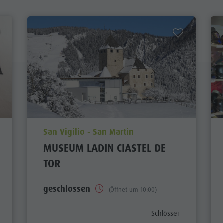
aria.poi_location_prefix
San Vigilio - San Martin
MUSEUM LADIN CIASTEL DE
TOR
geschlossen
(Öffnet um 10:00)
aria.poi_category_prefi
Schlösser