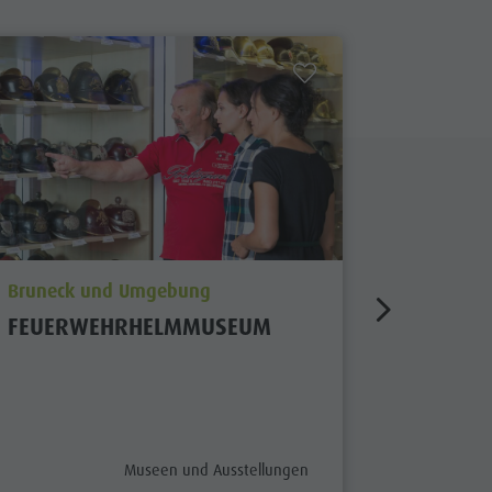
aria.poi_location_prefix
aria.poi_
Bruneck und Umgebung
Bruneck
FEUERWEHRHELMMUSEUM
LUMEN
geschlos
x
aria.poi_category_prefix
Museen und Ausstellungen