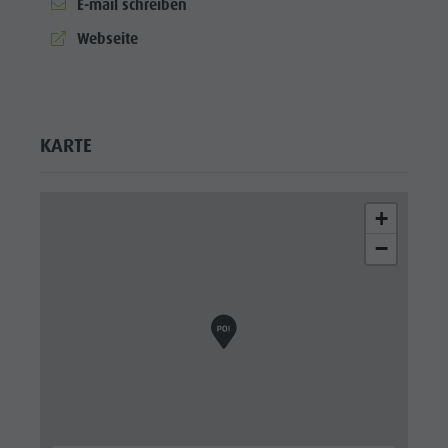
E-mail schreiben
aria.website:
Webseite
KARTE
+
−