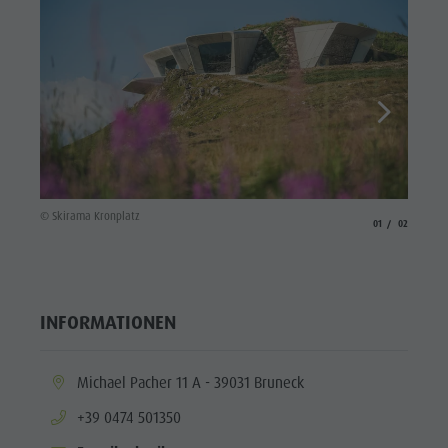
© Skira
© Skirama Kronplatz
aria.slide_indicato
aria.slide_i
01
02
INFORMATIONEN
aria.location:
Michael Pacher 11 A - 39031 Bruneck
aria.phone:
+39 0474 501350