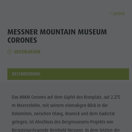
zurück
ENTDECKEN
AKTIVITÄTEN
PLANEN & 
MESSNER MOUNTAIN MUSEUM
CORONES
Museen
Wochenprogramm
Urlaub buchen
Bruneck Stadt
Entdec
GESCHLOSSEN
Sehenswürdigkeiten
Wandern
Angebote
Shopping
Orte & Umgebung
Themenwege
Mobilität vor Ort
Stadtführungen
BESCHREIBUNG
Tradition & Handwerk
Biken
Kronplatz Guest Pass
Gastronomie
Alle Events
Highlight Events
Golf
Anreise
Highlight Events
Wellness
Alle Events
Klettern
Webcams
Must-sees
Das MMM Corones auf dem Gipfel des Kronplatz, auf 2.275
Familie &
Wellness
Paragleiten
Wetter
Trainingslager
m Meereshöhe, mit seinem einmaligen Blick in die
Kinder
Dolomiten, zwischen Olang, Bruneck und dem Gadertal
Familie & Kinder
Ballonfahren
Kontakt
Info A-Z
gelegen, ist Abschluss des Bergmuseums-Projekts von
MUSEEN
Info A-Z
Rafting & Canyoning
Newsletter
Bergsteigerlegende Reinhold Messner. In dem letzten der