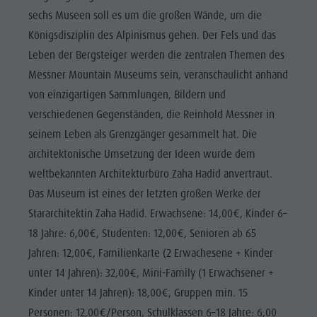
Reiten
Katalogservice
SEHENSWÜRDIGKEITEN
sechs Museen soll es um die großen Wände, um die
Tennis
Ortstaxe
Königsdisziplin des Alpinismus gehen. Der Fels und das
ORTE &
UMGEBUNG
Schwimmen
Urlaub mit Hund
Leben der Bergsteiger werden die zentralen Themen des
Messner Mountain Museums sein, veranschaulicht anhand
Tourenübersicht
Pilze sammeln
TRADITION &
HANDWERK
von einzigartigen Sammlungen, Bildern und
Kronplatz Doctor Service
verschiedenen Gegenständen, die Reinhold Messner in
HIGHLIGHT
FAQ
seinem Leben als Grenzgänger gesammelt hat. Die
EVENTS
architektonische Umsetzung der Ideen wurde dem
weltbekannten Architekturbüro Zaha Hadid anvertraut.
Das Museum ist eines der letzten großen Werke der
Stararchitektin Zaha Hadid. Erwachsene: 14,00€, Kinder 6–
18 Jahre: 6,00€, Studenten: 12,00€, Senioren ab 65
Jahren: 12,00€, Familienkarte (2 Erwachesene + Kinder
unter 14 Jahren): 32,00€, Mini-Family (1 Erwachsener +
Kinder unter 14 Jahren): 18,00€, Gruppen min. 15
Personen: 12,00€/Person, Schulklassen 6–18 Jahre: 6,00