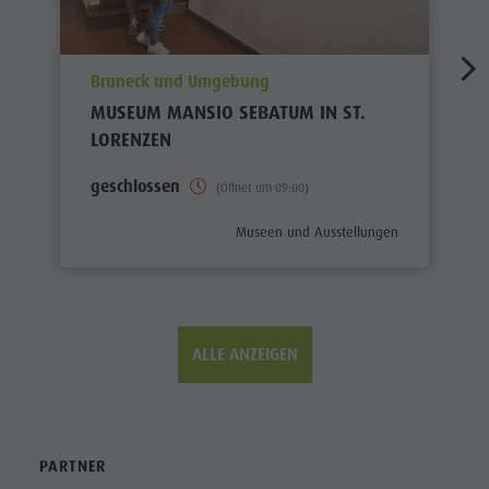
aria.poi_location_prefix
Bruneck und Umgebung
MUSEUM MANSIO SEBATUM IN ST.
LORENZEN
geschlossen
(Öffnet um 09:00)
aria.poi_category_prefix
Museen und Ausstellungen
ALLE ANZEIGEN
PARTNER