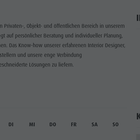
WÜRDIGKEITEN
 & UMGEBUNG
 Privaten-, Objekt- und öffentlichen Bereich in unserem
t auf persönlicher Beratung und individueller Planung,
ON & HANDWERK
ar
n. Das Know-how unserer erfahrenen Interior Designer,
LIGHT EVENTS
tellern und unsere enge Verbindung
schneiderte Lösungen zu liefern.
DI
MI
DO
FR
SA
SO