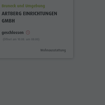
aria.poi_location_prefix
Bruneck und Umgebung
ARTBERG EINRICHTUNGEN
GMBH
geschlossen
(Öffnet am 10.08. um 08:00)
aria.poi_category_prefix
Wohnausstattung