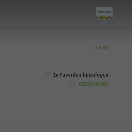
zurück
Entdecken
Zu Favoriten hinzufügen
Alle Events
GESCHLOSSEN
Wellness
Familie & Kinder
Info A-Z