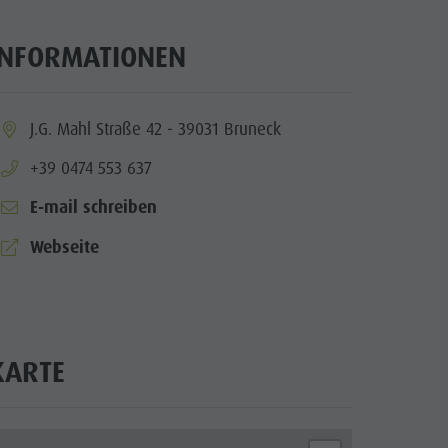
INFORMATIONEN
ia.location:
J.G. Mahl Straße 42 - 39031 Bruneck
aria.phone:
+39 0474 553 637
E-mail schreiben
aria.website:
Webseite
KARTE