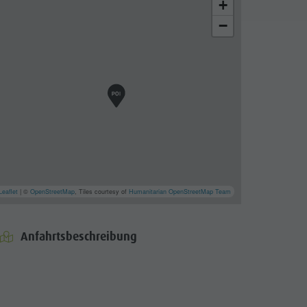
+
−
Leaflet
| ©
OpenStreetMap
, Tiles courtesy of
Humanitarian OpenStreetMap Team
Anfahrtsbeschreibung