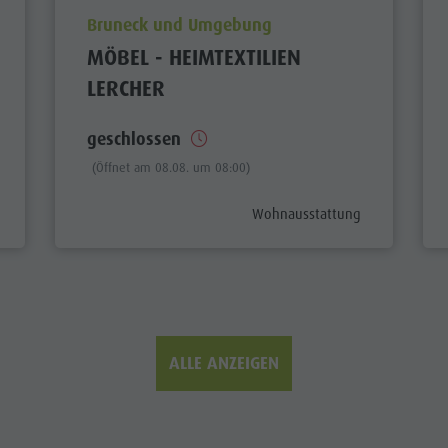
aria.poi_location_prefix
Bruneck und Umgebung
MÖBEL - HEIMTEXTILIEN
LERCHER
geschlossen
(Öffnet am 08.08. um 08:00)
ix
aria.poi_category_prefix
Wohnausstattung
ALLE ANZEIGEN