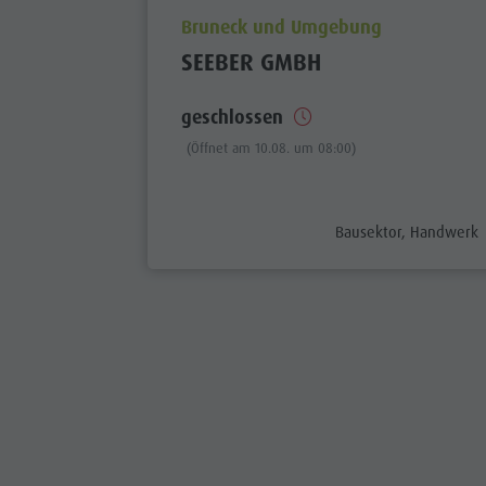
aria.poi_location_prefix
Bruneck und Umgebung
SEEBER GMBH
geschlossen
(Öffnet am 10.08. um 08:00)
aria.poi_category_pref
Bausektor, Handwerk