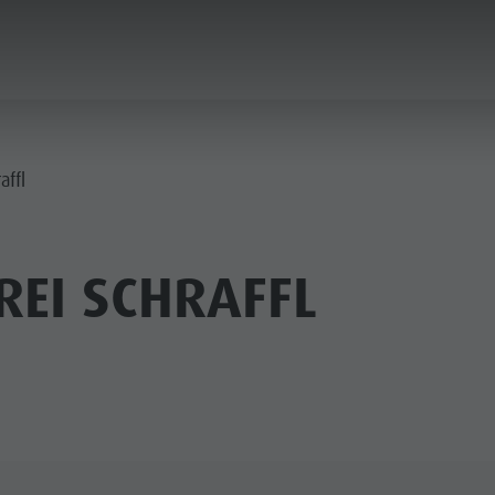
PLANEN & BUCHEN
STADT & HIGHLIGHTS
affl
REI SCHRAFFL
MUSEEN