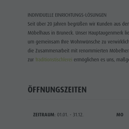
Info A-Z
Rafting & Canyoning
Newsletter
SEHENS
INDIVIDUELLE EINRICHTUNGS-LÖSUNGEN
Reiten
Katalogservice
ORTE
Seit über 20 Jahren begrüßen wir Kunden aus dem
Tennis
Ortstaxe
Möbelhaus in Bruneck. Unser Hauptaugenmerk lieg
TRADITI
um gemeinsam Ihre Wohnwünsche zu verwirkliche
Schwimmen
Urlaub mit Hund
HIGH
die Zusammenarbeit mit renommierten Möbelhers
Tourenübersicht
Pilze sammeln
zur
Traditionstischlerei
ermöglichen es uns, maßge
Kronplatz Doctor Service
FAQ
ÖFFNUNGSZEITEN
ZEITRAUM
: 01.01. - 31.12.
MO