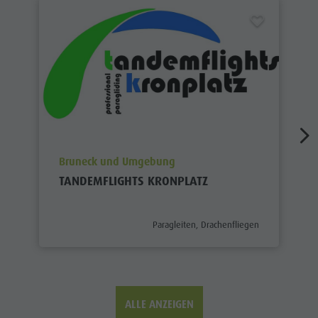
aria.poi_location_prefix
Bruneck und Umgebung
TANDEMFLIGHTS KRONPLATZ
aria.poi_category_prefix
Paragleiten, Drachenfliegen
ALLE ANZEIGEN