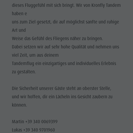
Reiten
Katalogservice
SEHENSWÜRDIGKEITEN
dieses Fluggefühl mit sich bringt. Wir von Kronfly Tandem
Tennis
Ortstaxe
haben e
ORTE &
UMGEBUNG
uns zum Ziel gesetzt, dir auf möglichst sanfte und ruhige
Schwimmen
Urlaub mit Hund
Art und
Tourenübersicht
Pilze sammeln
TRADITION &
Weise das Gefühl des Fliegens näher zu bringen.
HANDWERK
Kronplatz Doctor Service
Dabei setzen wir auf sehr hohe Qualität und nehmen uns
HIGHLIGHT
FAQ
viel Zeit, um aus deinem
EVENTS
Tandemflug ein einzigartiges und individuelles Erlebnis
zu gestalten.
Die Sicherheit unserer Gäste steht an oberster Stelle,
und wir hoffen, dir ein Lächeln ins Gesicht zaubern zu
können.
Martin +39 340 0069399
Lukas +39 340 9701960