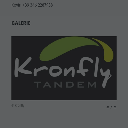
Kevin +39 346 2287958
GALERIE
© Kronf
© Kronfly
aria.slide_indicato
aria.slide_i
01
02