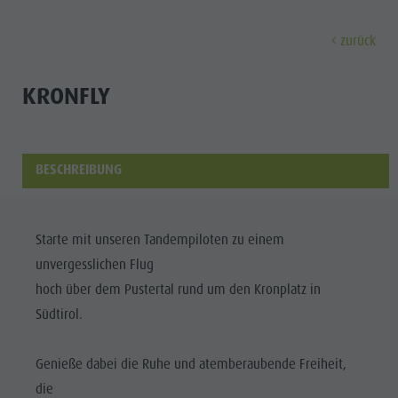
zurück
ENTDECKEN
AKTIVITÄTEN
PLANEN & 
KRONFLY
Museen
Wochenprogramm
Urlaub buchen
Bruneck Stadt
Entdec
Sehenswürdigkeiten
Wandern
Angebote
Shopping
BESCHREIBUNG
Orte & Umgebung
Themenwege
Mobilität vor Ort
Stadtführungen
Tradition & Handwerk
Biken
Kronplatz Guest Pass
Gastronomie
Alle Events
Starte mit unseren Tandempiloten zu einem
Highlight Events
Golf
Anreise
Highlight Events
unvergesslichen Flug
Wellness
Alle Events
Klettern
Webcams
Must-sees
hoch über dem Pustertal rund um den Kronplatz in
Familie &
Wellness
Paragleiten
Wetter
Trainingslager
Südtirol.
Kinder
Familie & Kinder
Ballonfahren
Kontakt
Info A-Z
Genieße dabei die Ruhe und atemberaubende Freiheit,
MUSEEN
Info A-Z
Rafting & Canyoning
Newsletter
die