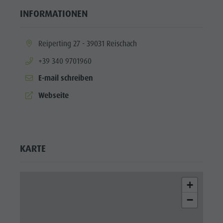
INFORMATIONEN
aria.location:
Reiperting 27 - 39031 Reischach
aria.phone:
+39 340 9701960
E-mail schreiben
aria.website:
Webseite
KARTE
+
−