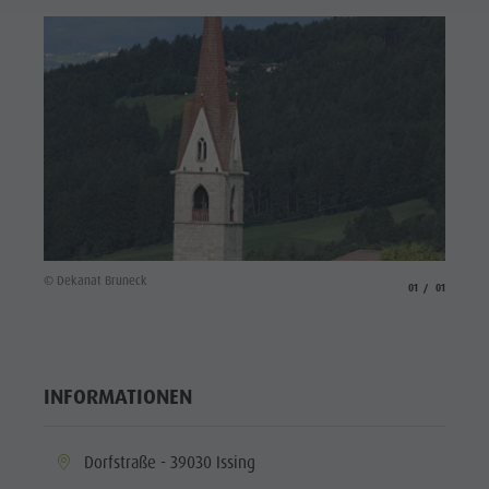
© Dekanat Bruneck
aria.slide_indicato
aria.slide_i
01
01
INFORMATIONEN
aria.location:
Dorfstraße - 39030 Issing