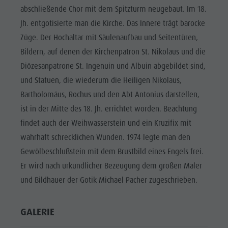
Reiten
Katalogservice
SEHENSWÜRDIGKEITEN
abschließende Chor mit dem Spitzturm neugebaut. Im 18.
Tennis
Ortstaxe
Jh. entgotisierte man die Kirche. Das Innere trägt barocke
ORTE &
UMGEBUNG
Züge. Der Hochaltar mit Säulenaufbau und Seitentüren,
Schwimmen
Urlaub mit Hund
Bildern, auf denen der Kirchenpatron St. Nikolaus und die
Tourenübersicht
Pilze sammeln
TRADITION &
Diözesanpatrone St. Ingenuin und Albuin abgebildet sind,
HANDWERK
Kronplatz Doctor Service
und Statuen, die wiederum die Heiligen Nikolaus,
HIGHLIGHT
FAQ
Bartholomäus, Rochus und den Abt Antonius darstellen,
EVENTS
ist in der Mitte des 18. Jh. errichtet worden. Beachtung
findet auch der Weihwasserstein und ein Kruzifix mit
wahrhaft schrecklichen Wunden. 1974 legte man den
Gewölbeschlußstein mit dem Brustbild eines Engels frei.
Er wird nach urkundlicher Bezeugung dem großen Maler
und Bildhauer der Gotik Michael Pacher zugeschrieben.
GALERIE