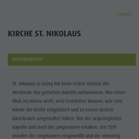
zurück
ENTDECKEN
AKTIVITÄTEN
PLANEN & 
KIRCHE ST. NIKOLAUS
Museen
Wochenprogramm
Urlaub buchen
Bruneck Stadt
Entdec
Sehenswürdigkeiten
Wandern
Angebote
Shopping
BESCHREIBUNG
Orte & Umgebung
Themenwege
Mobilität vor Ort
Stadtführungen
Tradition & Handwerk
Biken
Kronplatz Guest Pass
Gastronomie
Alle Events
St. Nikolaus in Issing hat beim ersten Anblick alle
Highlight Events
Golf
Anreise
Highlight Events
Merkmale des gotischen Baustils aufzuweisen. Wer einen
Wellness
Alle Events
Klettern
Webcams
Must-sees
Blick ins Innere wirft, wird feststellen können, wie rohe
Familie &
Wellness
Paragleiten
Wetter
Trainingslager
Hände die Kirche entgotisiert und zu einem derben
Kinder
Barockraum umgestaltet haben. Von der ursprünglichen
Familie & Kinder
Ballonfahren
Kontakt
Info A-Z
Kapelle sind noch die Langmauern erhalten. Um 1519
MUSEEN
Info A-Z
Rafting & Canyoning
Newsletter
wurden die Langmauern eingewölbt und der vierseitig