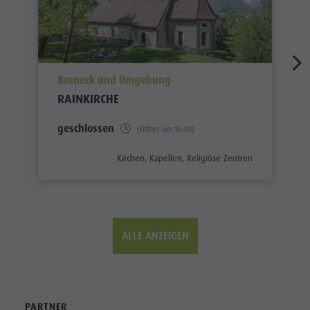
aria.poi_location_prefix
Bruneck und Umgebung
RAINKIRCHE
geschlossen
(Öffnet um 10:00)
aria.poi_category_prefix
Kirchen, Kapellen, Religiöse Zentren
ALLE ANZEIGEN
PARTNER