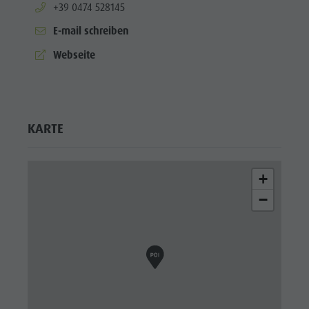
aria.phone:
+39 0474 528145
E-mail schreiben
aria.website:
Webseite
KARTE
+
−