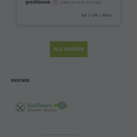
geschlossen
(Öffnet am 10.08. um 07:30)
aria.poi_category_prefix
Bar / Café / Bistro
ALLE ANZEIGEN
PARTNER