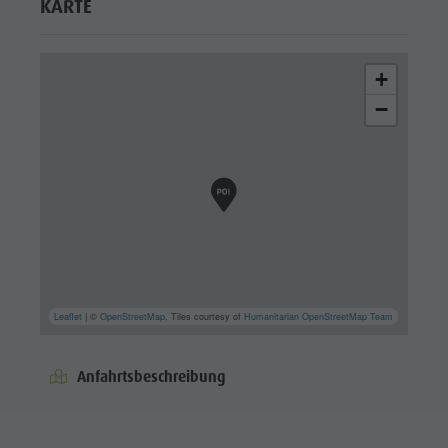
KARTE
+
−
Leaflet
| ©
OpenStreetMap
, Tiles courtesy of
Humanitarian OpenStreetMap Team
Anfahrtsbeschreibung