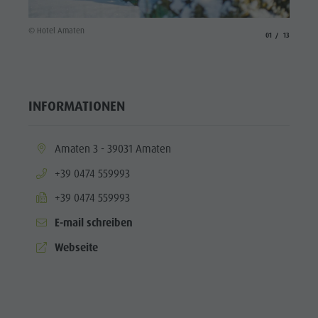
© Hote
© Hotel Amaten
aria.slide_indicato
aria.slide_i
01
13
INFORMATIONEN
aria.location:
Amaten 3 - 39031 Amaten
aria.phone:
+39 0474 559993
aria.fax:
+39 0474 559993
E-mail schreiben
aria.website:
Webseite