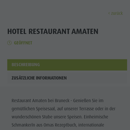
zurück
ENTDECKEN
AKTIVITÄTEN
PLANEN & 
HOTEL RESTAURANT AMATEN
GEÖFFNET
Museen
Wochenprogramm
Urlaub buchen
Bruneck Stadt
Entdec
Sehenswürdigkeiten
Wandern
Angebote
Shopping
Orte & Umgebung
Themenwege
Mobilität vor Ort
Stadtführungen
BESCHREIBUNG
Tradition & Handwerk
Biken
Kronplatz Guest Pass
Gastronomie
Alle Events
ZUSÄTZLICHE INFORMATIONEN
Highlight Events
Golf
Anreise
Highlight Events
Wellness
Alle Events
Klettern
Webcams
Must-sees
Familie &
Restaurant Amaten bei Bruneck - Genießen Sie im
Wellness
Paragleiten
Wetter
Trainingslager
Kinder
gemütlichen Speisesaal, auf unserer Terrasse oder in der
Familie & Kinder
Ballonfahren
Kontakt
Info A-Z
wunderschönen Stube unsere Speisen. Einheimische
MUSEEN
Info A-Z
Rafting & Canyoning
Newsletter
Schmankerln aus Omas Rezeptbuch, internationale