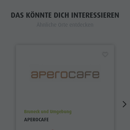
DAS KÖNNTE DICH INTERESSIEREN
Ähnliche Orte entdecken
aria.poi_location_prefix
Bruneck und Umgebung
APEROCAFE