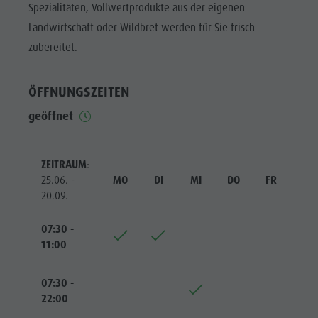
Reiten
Katalogservice
Spezialitäten, Vollwertprodukte aus der eigenen
SEHENSWÜRDIGKEITEN
Landwirtschaft oder Wildbret werden für Sie frisch
Tennis
Ortstaxe
ORTE &
zubereitet.
UMGEBUNG
Schwimmen
Urlaub mit Hund
Tourenübersicht
Pilze sammeln
TRADITION &
ÖFFNUNGSZEITEN
HANDWERK
Kronplatz Doctor Service
geöffnet
HIGHLIGHT
FAQ
EVENTS
ZEITRAUM
:
25.06. -
MO
DI
MI
DO
FR
SA
20.09.
07:30 -
11:00
07:30 -
22:00