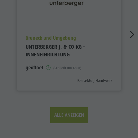
aria.poi_location_prefix
Bruneck und Umgebung
UNTERBERGER J. & CO KG –
INNENEINRICHTUNG
geöffnet
(Schließt um 12:00)
aria.poi_category_prefix
Bausektor, Handwerk
ALLE ANZEIGEN