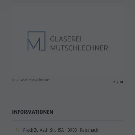
© Glaserei Mutschlechner
aria.slide_indicato
aria.slide_i
01
01
INFORMATIONEN
aria.location:
Prack-Zu-Asch-Str. 15A - 39031 Reischach