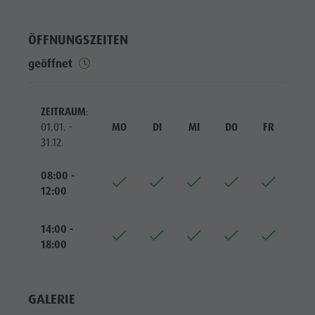
Reiten
Katalogservice
SEHENSWÜRDIGKEITEN
Tennis
Ortstaxe
ORTE &
ÖFFNUNGSZEITEN
UMGEBUNG
Schwimmen
Urlaub mit Hund
geöffnet
Tourenübersicht
Pilze sammeln
TRADITION &
HANDWERK
Kronplatz Doctor Service
ZEITRAUM
:
HIGHLIGHT
FAQ
01.01. -
MO
DI
MI
DO
FR
SA
EVENTS
31.12.
08:00 -
12:00
14:00 -
18:00
GALERIE