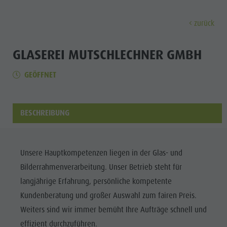
zurück
ENTDECKEN
AKTIVITÄTEN
PLANEN & 
GLASEREI MUTSCHLECHNER GMBH
GEÖFFNET
Museen
Wochenprogramm
Urlaub buchen
Bruneck Stadt
Entdec
Sehenswürdigkeiten
Wandern
Angebote
Shopping
Orte & Umgebung
Themenwege
Mobilität vor Ort
Stadtführungen
BESCHREIBUNG
Tradition & Handwerk
Biken
Kronplatz Guest Pass
Gastronomie
Alle Events
Highlight Events
Golf
Anreise
Highlight Events
Wellness
Unsere Hauptkompetenzen liegen in der Glas- und
Alle Events
Klettern
Webcams
Must-sees
Bilderrahmenverarbeitung. Unser Betrieb steht für
Familie &
Wellness
Paragleiten
Wetter
Trainingslager
langjährige Erfahrung, persönliche kompetente
Kinder
Kundenberatung und großer Auswahl zum fairen Preis.
Familie & Kinder
Ballonfahren
Kontakt
Info A-Z
Weiters sind wir immer bemüht Ihre Aufträge schnell und
MUSEEN
Info A-Z
Rafting & Canyoning
Newsletter
effizient durchzuführen.