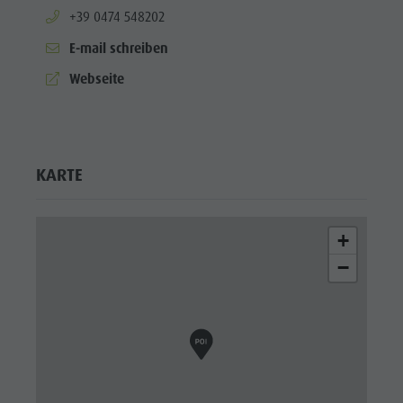
aria.phone:
+39 0474 548202
E-mail schreiben
aria.website:
Webseite
KARTE
+
−