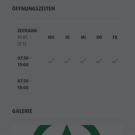
Reiten
Katalogservice
SEHENSWÜRDIGKEITEN
ÖFFNUNGSZEITEN
Tennis
Ortstaxe
ORTE &
UMGEBUNG
Schwimmen
Urlaub mit Hund
ZEITRAUM
:
Tourenübersicht
Pilze sammeln
TRADITION &
01.01. -
MO
DI
MI
DO
FR
SA
HANDWERK
Kronplatz Doctor Service
31.12.
HIGHLIGHT
FAQ
EVENTS
07:30 -
19:00
07:30 -
18:00
GALERIE