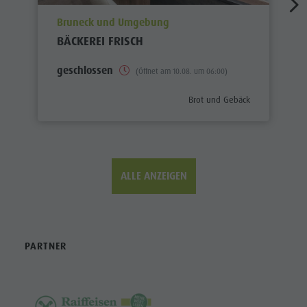
aria.poi_location_prefix
Bruneck und Umgebung
BÄCKEREI FRISCH
geschlossen
(Öffnet am 10.08. um 06:00)
aria.poi_category_prefix
Brot und Gebäck
ALLE ANZEIGEN
PARTNER