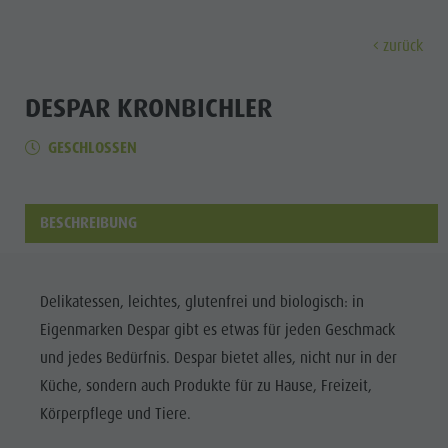
zurück
ENTDECKEN
AKTIVITÄTEN
PLANEN & 
DESPAR KRONBICHLER
GESCHLOSSEN
Museen
Wochenprogramm
Urlaub buchen
Bruneck Stadt
Entdec
Sehenswürdigkeiten
Wandern
Angebote
Shopping
Orte & Umgebung
Themenwege
Mobilität vor Ort
Stadtführungen
BESCHREIBUNG
Tradition & Handwerk
Biken
Kronplatz Guest Pass
Gastronomie
Alle Events
Highlight Events
Golf
Anreise
Highlight Events
Wellness
Delikatessen, leichtes, glutenfrei und biologisch: in
Alle Events
Klettern
Webcams
Must-sees
Eigenmarken Despar gibt es etwas für jeden Geschmack
Familie &
Wellness
Paragleiten
Wetter
Trainingslager
und jedes Bedürfnis. Despar bietet alles, nicht nur in der
Kinder
Küche, sondern auch Produkte für zu Hause, Freizeit,
Familie & Kinder
Ballonfahren
Kontakt
Info A-Z
Körperpflege und Tiere.
MUSEEN
Info A-Z
Rafting & Canyoning
Newsletter