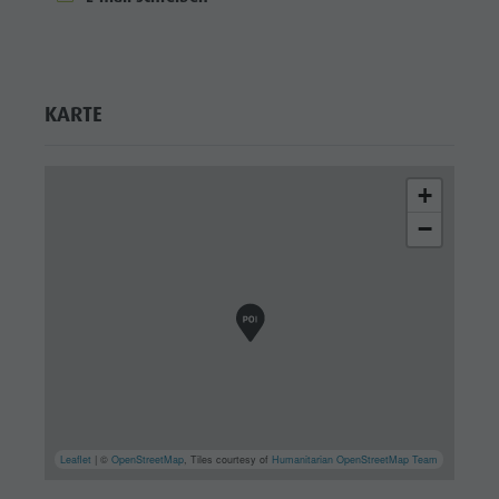
KARTE
+
−
Leaflet
| ©
OpenStreetMap
, Tiles courtesy of
Humanitarian OpenStreetMap Team