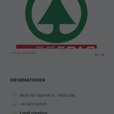
© Despar Kronbichler
aria.slide_indicato
aria.slide_i
01
01
INFORMATIONEN
aria.location:
Ulrich von Tauferstr. 8 - 39030 Gais
aria.phone:
+39 0474 504079
E-mail schreiben