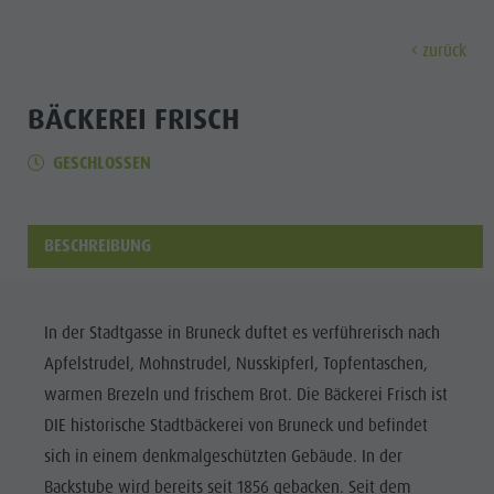
zurück
ENTDECKEN
AKTIVITÄTEN
PLANEN & 
BÄCKEREI FRISCH
GESCHLOSSEN
Museen
Wochenprogramm
Urlaub buchen
Bruneck Stadt
Entdec
Sehenswürdigkeiten
Wandern
Angebote
Shopping
Orte & Umgebung
Themenwege
Mobilität vor Ort
Stadtführungen
BESCHREIBUNG
Tradition & Handwerk
Biken
Kronplatz Guest Pass
Gastronomie
Alle Events
Highlight Events
Golf
Anreise
Highlight Events
Wellness
In der Stadtgasse in Bruneck duftet es verführerisch nach
Alle Events
Klettern
Webcams
Must-sees
Apfelstrudel, Mohnstrudel, Nusskipferl, Topfentaschen,
Familie &
Wellness
Paragleiten
Wetter
Trainingslager
warmen Brezeln und frischem Brot. Die Bäckerei Frisch ist
Kinder
DIE historische Stadtbäckerei von Bruneck und befindet
Familie & Kinder
Ballonfahren
Kontakt
Info A-Z
sich in einem denkmalgeschützten Gebäude. In der
MUSEEN
Info A-Z
Rafting & Canyoning
Newsletter
Backstube wird bereits seit 1856 gebacken. Seit dem