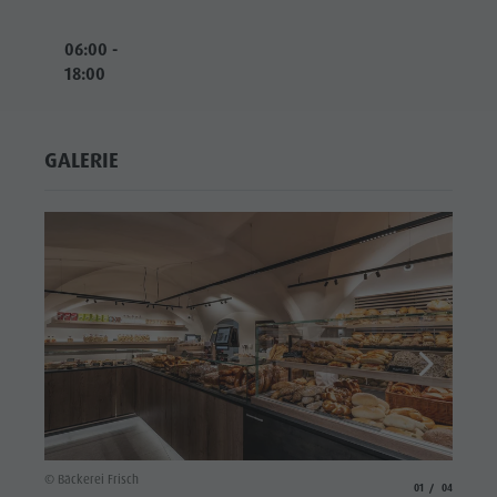
06:00 -
18:00
GALERIE
© Bäcke
© Bäckerei Frisch
aria.slide_indicato
aria.slide_i
01
04