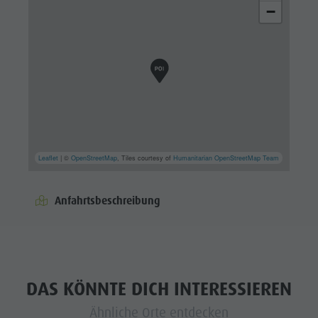
−
Leaflet
| ©
OpenStreetMap
, Tiles courtesy of
Humanitarian OpenStreetMap Team
Anfahrtsbeschreibung
DAS KÖNNTE DICH INTERESSIEREN
Ähnliche Orte entdecken