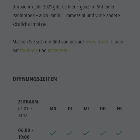
Reiten
Katalogservice
SEHENSWÜRDIGKEITEN
Umbau im Jahr 2021 gibt es hier – ganz im Stil einer
Tennis
Ortstaxe
Paninothek – auch Panini, Tramezzini und viele andere
ORTE &
UMGEBUNG
Schwimmen
Urlaub mit Hund
köstliche Imbisse.
Tourenübersicht
Pilze sammeln
TRADITION &
HANDWERK
Machen Sie sich ein Bild von uns auf
www.frisch.it
. oder
Kronplatz Doctor Service
auf
facebook
und
Instagram
.
HIGHLIGHT
FAQ
EVENTS
ÖFFNUNGSZEITEN
ZEITRAUM
:
01.01. -
MO
DI
MI
DO
FR
SA
31.12.
06:00 -
19:00