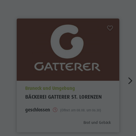
aria.poi_location_prefix
Bruneck und Umgebung
BÄCKEREI GATTERER ST. LORENZEN
geschlossen
(Öffnet am 08.08. um 06:30)
aria.poi_category_prefix
Brot und Gebäck