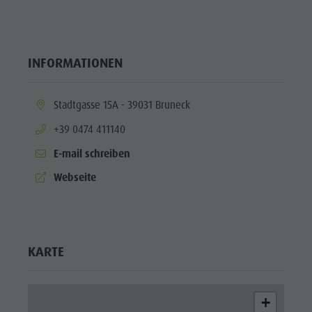
INFORMATIONEN
aria.location:
Stadtgasse 15A - 39031 Bruneck
aria.phone:
+39 0474 411140
E-mail schreiben
aria.website:
Webseite
KARTE
+