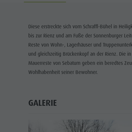
Info A-Z
Rafting & Canyoning
Newsletter
SEHENS
Reiten
Katalogservice
ORTE
Diese erstreckte sich vom Schraffl-Bühel in Heil
Tennis
Ortstaxe
bis zur Rienz und am Fuße der Sonnenburger Leit
TRADITI
Schwimmen
Urlaub mit Hund
Reste von Wohn-, Lagerhäuser und Truppenunterk
HIGH
und gleichzeitig Brückenkopf an der Rienz. Die 
Tourenübersicht
Pilze sammeln
Mauerreste von Sebatum geben ein beredtes Zeug
Kronplatz Doctor Service
Wohlhabenheit seiner Bewohner.
FAQ
GALERIE