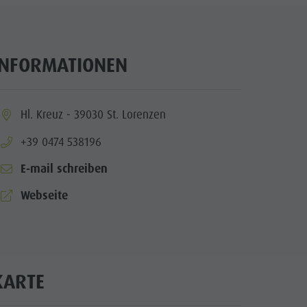
INFORMATIONEN
ia.location:
Hl. Kreuz - 39030 St. Lorenzen
aria.phone:
+39 0474 538196
E-mail schreiben
aria.website:
Webseite
KARTE