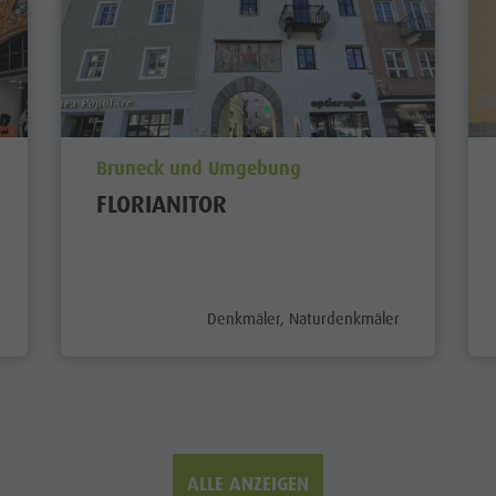
aria.poi_location_prefix
Bruneck und Umgebung
FLORIANITOR
aria.poi_category_prefix
Denkmäler, Naturdenkmäler
ALLE ANZEIGEN