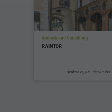
aria.poi_location_prefix
Bruneck und Umgebung
RAINTOR
aria.poi_category_prefix
Denkmäler, Naturdenkmäler