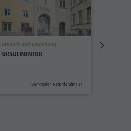
aria.poi_location_prefix
aria.poi_
Bruneck und Umgebung
Bruneck
URSULINENTOR
RÖMISC
aria.poi_category_prefix
Denkmäler, Naturdenkmäler