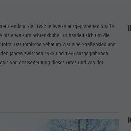
WÜRDIGKEITEN
 & UMGEBUNG
igkreuz entlang der 1982 teilweise ausgegrabenen Straße
e bis etwa zum Schrenkbühel. Es handelt sich um die
ON & HANDWERK
ünfte. Das römische Sebatum war eine Straßensiedlung
ar
LIGHT EVENTS
in den Jahren zwischen 1938 und 1940 ausgegrabenen
nis von der Bedeutung dieses Ortes und von der