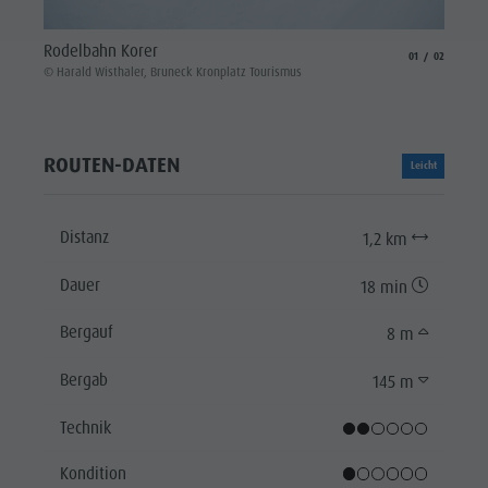
Rodel
Rodelbahn Korer
aria.slide_indicat
aria.slide_i
01
02
© Haral
© Harald Wisthaler, Bruneck Kronplatz Tourismus
ROUTEN-DATEN
Leicht
Distanz
1,2 km
Dauer
18 min
Bergauf
8 m
Bergab
145 m
Technik
Kondition