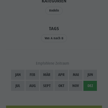
KATEGORIEN
Reiten
Katalogservice
SEHENSWÜRDIGKEITEN
Tennis
Ortstaxe
Rodeln
ORTE &
UMGEBUNG
Schwimmen
Urlaub mit Hund
Tourenübersicht
Pilze sammeln
TRADITION &
TAGS
HANDWERK
Kronplatz Doctor Service
Von A nach B
HIGHLIGHT
FAQ
EVENTS
Empfohlene Zeitraum
JAN
FEB
MÄR
APR
MAI
JUN
JUL
AUG
SEPT
OKT
NOV
DEZ