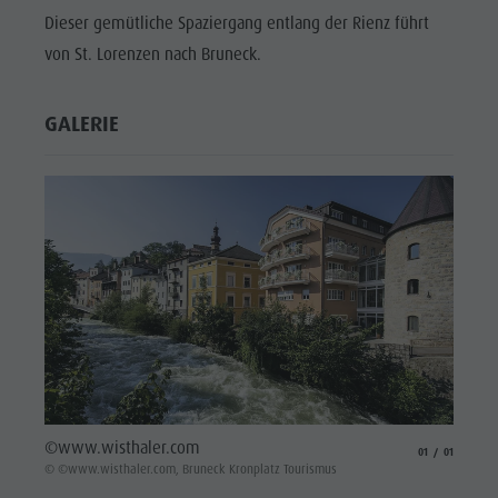
Dieser gemütliche Spaziergang entlang der Rienz führt
von St. Lorenzen nach Bruneck.
GALERIE
©www.wisthaler.com
aria.slide_indicat
aria.slide_i
01
01
© ©www.wisthaler.com, Bruneck Kronplatz Tourismus