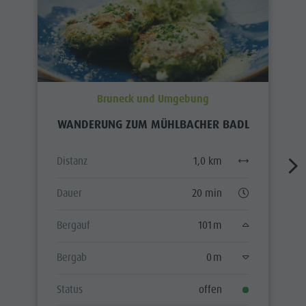
Bruneck und Umgebung
WANDERUNG ZUM MÜHLBACHER BADL
Distanz
1,0 km
Dauer
20 min
Bergauf
101 m
Bergab
0 m
Status
offen