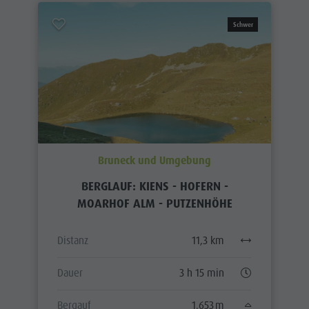
Schwer
Bruneck und Umgebung
BERGLAUF: KIENS - HOFERN -
MOARHOF ALM - PUTZENHÖHE
Distanz
11,3 km
Dauer
3 h 15 min
Bergauf
1.653 m