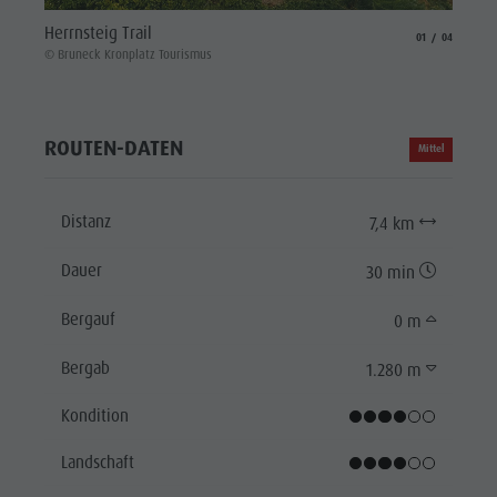
Herrns
Herrnsteig Trail
aria.slide_indicat
aria.slide_i
01
04
© Brune
© Bruneck Kronplatz Tourismus
ROUTEN-DATEN
Mittel
Distanz
7,4 km
Dauer
30 min
Bergauf
0 m
Bergab
1.280 m
Kondition
Landschaft